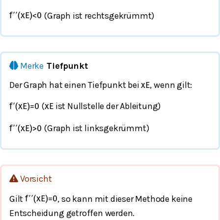
(Graph ist rechtsgekrümmt)
f
′
′
(
x
E
)
<
0
Merke
Tiefpunkt
Der Graph hat einen Tiefpunkt bei
, wenn gilt:
x
E
(
ist Nullstelle der Ableitung)
f
′
(
x
E
)
=
0
x
E
(Graph ist linksgekrümmt)
f
′
′
(
x
E
)
>
0
Vorsicht
Gilt
, so kann mit dieser Methode keine
f
′
′
(
x
E
)
=
0
Entscheidung getroffen werden.