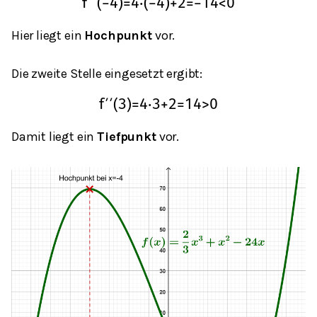
f
′
′
(
−
4
)
=
4
⋅
(
−
4
)
+
2
=
−
14
<
0
Hier liegt ein
Hochpunkt
vor.
Die zweite Stelle eingesetzt ergibt:
f
′
′
(
3
)
=
4
⋅
3
+
2
=
14
>
0
Damit liegt ein
Tiefpunkt
vor.