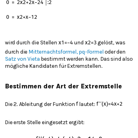
0
=
2
x
2
+
2
x
−
24
:
2
0
=
x
2
+
x
−
12
wird durch die Stellen
und
gelöst, was
x
1
=
−
4
x
2
=
3
durch die
Mitternachtsformel, pq-Formel
oder den
Satz von Vieta
bestimmt werden kann. Das sind also
mögliche Kandidaten für Extremstellen.
Bestimmen der Art der Extremstelle
Die 2. Ableitung der Funktion
lautet:
f
f
′
′
(
x
)
=
4
x
+
2
Die erste Stelle eingesetzt ergibt: