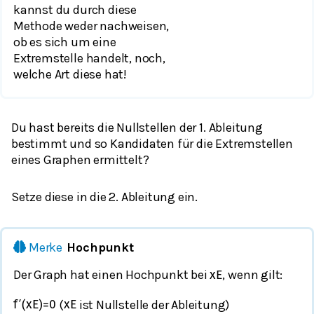
kannst du durch diese
Methode weder nachweisen,
ob es sich um eine
Extremstelle handelt, noch,
welche Art diese hat!
Du hast bereits die Nullstellen der 1. Ableitung
bestimmt und so Kandidaten für die Extremstellen
eines Graphen ermittelt?
Setze diese in die 2. Ableitung ein.
Merke
Hochpunkt
Der Graph hat einen Hochpunkt bei
, wenn gilt:
x
E
(
ist Nullstelle der Ableitung)
f
′
(
x
E
)
=
0
x
E