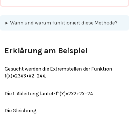
▸
Wann und warum funktioniert diese Methode?
Erklärung am Beispiel
Gesucht werden die Extremstellen der Funktion
.
f
(
x
)
=
2
3
x
3
+
x
2
−
24
x
Die 1. Ableitung lautet:
f
′
(
x
)
=
2
x
2
+
2
x
−
24
Die Gleichung