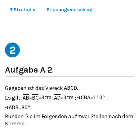
▾
Strategie
▾
Lösungsvorschlag
2
Aufgabe A 2
Gegeben ist das Viereck
.
A
B
C
D
Es gilt:
;
;
;
A
B
=
B
C
=
8
cm
A
D
=
3
cm
∢
C
B
A
=
110
°
.
∢
A
D
B
=
80
°
Runden Sie im Folgenden auf zwei Stellen nach dem
Komma.