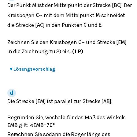
Der Punkt
ist der Mittelpunkt der Strecke [
]. Der
M
B
C
Kreisbogen
mit dem Mittelpunkt
schneidet
C
⌢
M
die Strecke [
] in den Punkten
und
.
A
C
C
E
Zeichnen Sie den Kreisbogen
und Strecke [
]
C
⌢
E
M
in die Zeichnung zu 2) ein.
(1 P)
▾
Lösungsvorschlag
Die Strecke [
] ist parallel zur Strecke
].
E
M
[
A
B
Begründen Sie, weshalb für das Maß des Winkels
gilt:
.
E
M
B
∢
E
M
B
=
70
°
Berechnen Sie sodann die Bogenlänge des