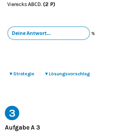
Vierecks
.
(2 P)
A
B
C
D
%
▾
Strategie
▾
Lösungsvorschlag
3
Aufgabe A 3