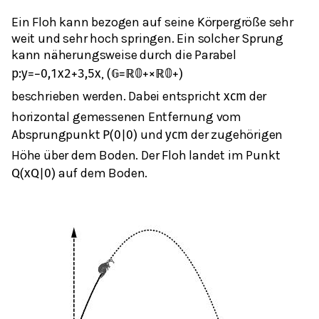
Ein Floh kann bezogen auf seine Körpergröße sehr
weit und sehr hoch springen. Ein solcher Sprung
kann näherungsweise durch die Parabel
,
p
:
y
=
−
0,1
x
2
+
3,5
x
(
𝔾
=
ℝ
𝟘
+
×
ℝ
𝟘
+
)
beschrieben werden. Dabei entspricht
der
x
cm
horizontal gemessenen Entfernung vom
Absprungpunkt
und
der zugehörigen
P
(
0
|
0
)
y
cm
Höhe über dem Boden. Der Floh landet im Punkt
auf dem Boden.
Q
(
x
Q
|
0
)