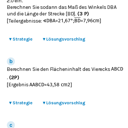
2.0 ein.
Berechnen Sie sodann das Maß des Winkels DBA
und die Länge der Strecke [BD].
(3 P)
Teilergebnisse:
[
∢
D
B
A
=
21,67
°
;
B
D
=
7,96
cm
]
▾
Strategie
▾
Lösungsvorschlag
Berechnen Sie den Flächeninhalt des Vierecks
A
B
C
D
.
(2P)
Ergebnis
[
A
A
B
C
D
=
43,58
cm
2
]
▾
Strategie
▾
Lösungsvorschlag