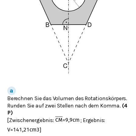
Berechnen Sie das Volumen des Rotationskörpers.
Runden Sie auf zwei Stellen nach dem Komma.
(4
P)
Zwischenergebnis:
; Ergebnis:
[
C
M
=
9,9
cm
V
=
141,21
cm
3
]