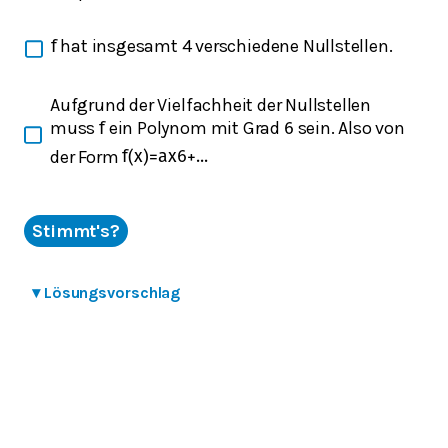
hat insgesamt 4 verschiedene Nullstellen.
f
Aufgrund der Vielfachheit der Nullstellen
muss
ein Polynom mit Grad
sein. Also von
f
6
der Form
f
(
x
)
=
a
x
6
+
.
.
.
Stimmt's?
▾
Lösungsvorschlag