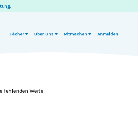
itung
.
Fächer
Über Uns
Mitmachen
Anmelden
ie fehlenden Werte.