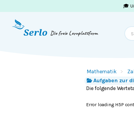
🎓 U
Springe zum
Inhalt
oder
Footer
Die freie Lernplattform
Mathematik
Za
Aufgaben zur di
Die folgende Werteta
Error loading H5P cont