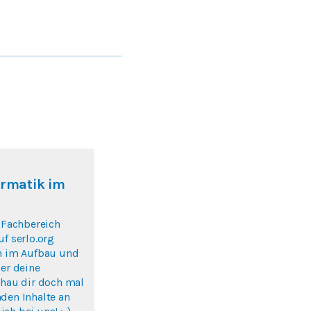
ormatik im
r Fachbereich
uf serlo.org
ch im Aufbau und
ber deine
chau dir doch mal
den Inhalte an