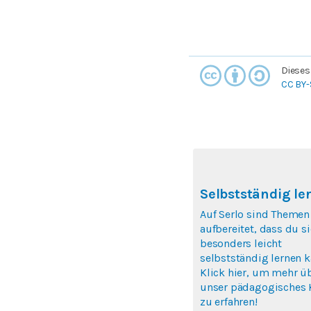
Dieses
CC BY-
Selbstständig le
Auf Serlo sind Themen
aufbereitet, dass du si
besonders leicht
selbstständig lernen k
Klick hier, um mehr ü
unser pädagogisches 
zu erfahren!