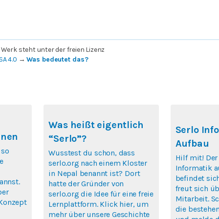
 Werk steht unter der freien Lizenz
SA 4.0
→
Was bedeutet das?
Was heißt eigentlich
Serlo Inf
rnen
“Serlo”?
Aufbau
 so
Wusstest du schon, dass
Hilf mit! De
e
serlo.org nach einem Kloster
Informatik a
in Nepal benannt ist? Dort
befindet si
annst.
hatte der Gründer von
freut sich ü
ber
serlo.org die Idee für eine freie
Mitarbeit. S
Konzept
Lernplattform. Klick hier, um
die bestehen
mehr über unsere Geschichte