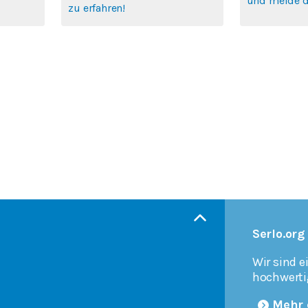
und melde di
zu erfahren!
Serlo.org
Wir sind e
hochwerti
Mehr 