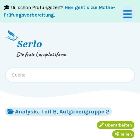
🎓 Ui, schon Prüfungszeit?
Hier geht's zur Mathe-
Springe zum
Inhalt
oder
Footer
Prüfungsvorbereitung
.
Die freie Lernplattform
Analysis, Teil B, Aufgabengruppe 2
Überarbeiten
Teilen