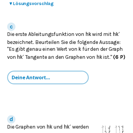
▾
Lösungsvorschlag
Die erste Ableitungsfunktion von
wird mit
h
k
h
k
′
bezeichnet. Beurteilen Sie die folgende Aussage:
"Es gibt genau einen Wert von
für den der Graph
k
von
Tangente an den Graphen von
ist."
(6 P)
h
k
′
h
k
Die Graphen von
und
werden
h
k
h
k
′