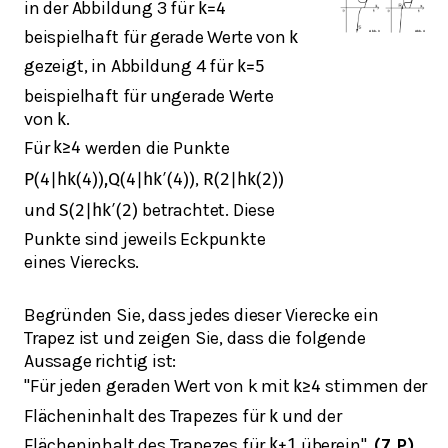
in der Abbildung 3 für
k
=
4
beispielhaft für gerade Werte von
k
gezeigt, in Abbildung 4 für
k
=
5
beispielhaft für ungerade Werte
von
.
k
Für
werden die Punkte
k
≥
4
,
P
(
4
|
h
k
(
4
)
)
,
Q
(
4
|
h
k
′
(
4
)
)
R
(
2
|
h
k
(
2
)
)
und
betrachtet. Diese
S
(
2
|
h
k
′
(
2
)
Punkte sind jeweils Eckpunkte
eines Vierecks.
Begründen Sie, dass jedes dieser Vierecke ein
Trapez ist und zeigen Sie, dass die folgende
Aussage richtig ist:
"Für jeden geraden Wert von k mit
stimmen der
k
≥
4
Flächeninhalt des Trapezes für
und der
k
Flächeninhalt des Trapezes für
überein".
(7 P)
k
+
1