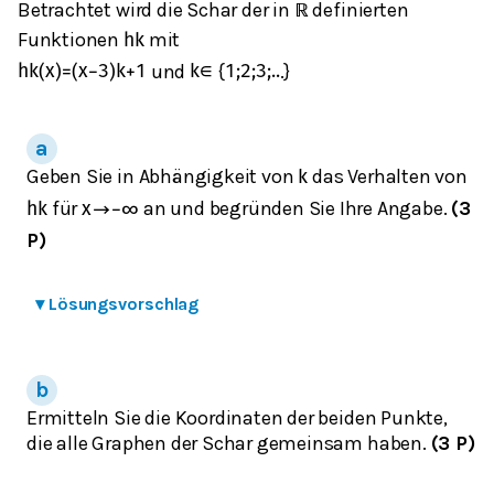
Betrachtet wird die Schar der in
definierten
ℝ
Funktionen
mit
h
k
und
{
.}
h
k
(
x
)
=
(
x
−
3
)
k
+
1
k
∈
1
;
2
;
3
;
.
.
Geben Sie in Abhängigkeit von
das Verhalten von
k
für
an und begründen Sie Ihre Angabe.
(3
h
k
x
→
−
∞
P)
▾
Lösungsvorschlag
Ermitteln Sie die Koordinaten der beiden Punkte,
die alle Graphen der Schar gemeinsam haben.
(3 P)