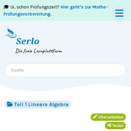
🎓 Ui, schon Prüfungszeit?
Hier geht's zur Mathe-
Springe zum
Inhalt
oder
Footer
Prüfungsvorbereitung
.
Die freie Lernplattform
Teil 1 Lineare Algebra
Überarbeiten
Teilen