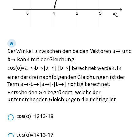
Der Winkel
zwischen den beiden Vektoren
und
α
a
→
kann mit der Gleichung
b
→
berechnet werden. In
cos
(
α
)
=
a
→
∘
b
→
|
a
→
|
⋅
|
b
→
|
einer der drei nachfolgenden Gleichungen ist der
Term
richtig berechnet.
a
→
∘
b
→
|
a
→
|
⋅
|
b
→
|
Entscheiden Sie begründet, welche der
untenstehenden Gleichungen die richtige ist.
cos
(
α
)
=
12
13
⋅
18
cos
(
α
)
=
14
13
⋅
17