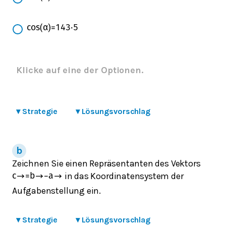
cos
(
α
)
=
14
3
⋅
5
Klicke auf eine der Optionen.
▾
Strategie
▾
Lösungsvorschlag
Zeichnen Sie einen Repräsentanten des Vektors
in das Koordinatensystem der
c
→
=
b
→
−
a
→
Aufgabenstellung ein.
▾
Strategie
▾
Lösungsvorschlag