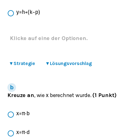
y
=
h
+
(
k
−
p
)
Klicke auf eine der Optionen.
▾
Strategie
▾
Lösungsvorschlag
Kreuze an
, wie
berechnet wurde.
(1 Punkt)
x
x
=
π
⋅
b
x
=
π
⋅
d