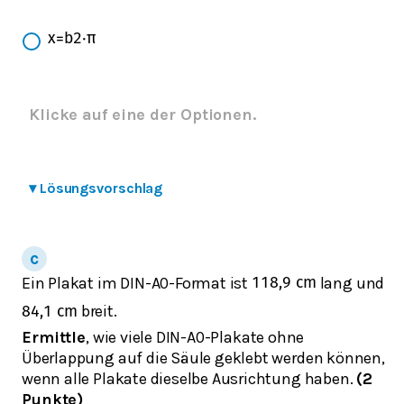
x
=
b
2
⋅
π
Klicke auf eine der Optionen.
▾
Lösungsvorschlag
Ein Plakat im DIN-A0-Format ist
lang und
118,9
c
m
breit.
84,1
c
m
Ermittle
, wie viele DIN-A0-Plakate ohne
Überlappung auf die Säule geklebt werden können,
wenn alle Plakate dieselbe Ausrichtung haben.
(2
Punkte)