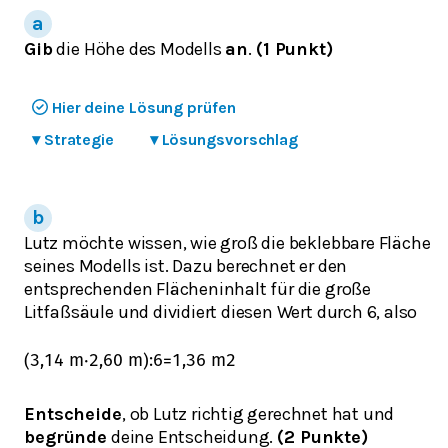
Gib
die Höhe des Modells
an
.
(1 Punkt)
Hier deine Lösung prüfen
▾
Strategie
▾
Lösungsvorschlag
Lutz möchte wissen, wie groß die beklebbare Fläche
seines Modells ist. Dazu berechnet er den
entsprechenden Flächeninhalt für die große
Litfaßsäule und dividiert diesen Wert durch 6, also
(
3,14
m
⋅
2,60
m
)
:
6
=
1,36
m
2
Entscheide
, ob Lutz richtig gerechnet hat und
begründe
deine Entscheidung.
(2 Punkte)