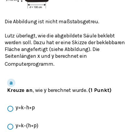
Die Abbildung ist nicht maßstabsgetreu.
Lutz überlegt, wie die abgebildete Säule beklebt
werden soll. Dazu hat er eine Skizze der beklebbaren
Fläche angefertigt (siehe Abbildung). Die
Seitenlängen
und
berechnet ein
x
y
Computerprogramm.
Kreuze an
, wie
berechnet wurde.
(1 Punkt)
y
y
=
k
−
h
+
p
y
=
k
−
(
h
+
p
)