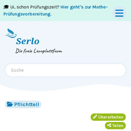
🎓 Ui, schon Prüfungszeit?
Hier geht's zur Mathe-
Springe zum
Inhalt
oder
Footer
Prüfungsvorbereitung
.
Die freie Lernplattform
Pflichtteil
Überarbeiten
Teilen