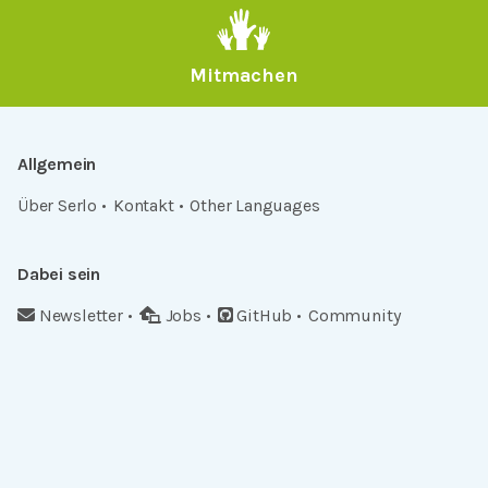
Mitmachen
Allgemein
Über Serlo
Kontakt
Other Languages
Dabei sein
Newsletter
Jobs
GitHub
Community
Products
Serlo Editor
Metadata API
iFrame API