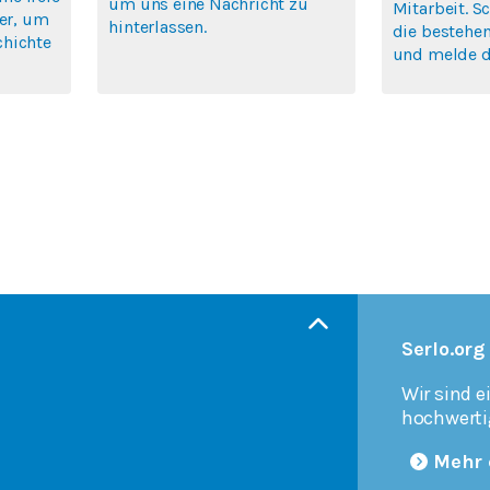
um uns eine Nachricht zu
Mitarbeit. S
ier, um
hinterlassen.
die bestehen
chichte
und melde di
Serlo.org
Wir sind e
hochwerti
Mehr 