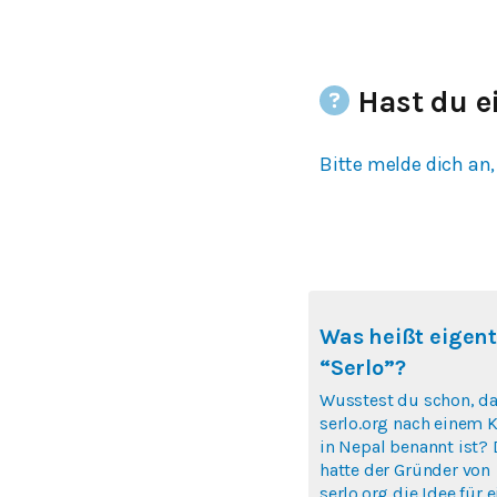
Hast du e
Bitte melde dich an,
Was heißt eigent
“Serlo”?
Wusstest du schon, d
serlo.org nach einem K
in Nepal benannt ist? 
hatte der Gründer von
serlo.org die Idee für e