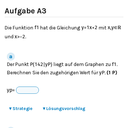
Aufgabe A3
Die Funktion
hat die Gleichung
mit
f
1
y
=
1
x
+
2
x
,
y
∈
ℝ
und
.
x
>
−
2
Der Punkt
liegt auf dem Graphen zu
.
P
(
142
|
y
P
)
f
1
Berechnen Sie den zugehörigen Wert für
.
(1 P)
y
P
y
p
=
▾
Strategie
▾
Lösungsvorschlag