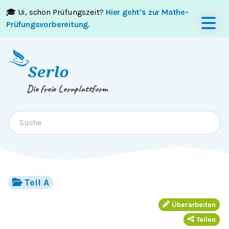
🎓 Ui, schon Prüfungszeit?
Hier geht's zur Mathe-
Springe zum
Inhalt
oder
Footer
Prüfungsvorbereitung
.
Die freie Lernplattform
Teil A
Überarbeiten
Teilen