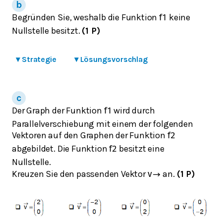
Begründen Sie, weshalb die Funktion
keine
f
1
Nullstelle besitzt.
(1 P)
▾
Strategie
▾
Lösungsvorschlag
Der Graph der Funktion
wird durch
f
1
Parallelverschiebung mit einem der folgenden
Vektoren auf den Graphen der Funktion
f
2
abgebildet. Die Funktion
besitzt eine
f
2
Nullstelle.
Kreuzen Sie den passenden Vektor
an.
(1 P)
v
→