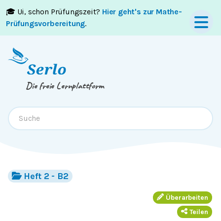
🎓 Ui, schon Prüfungszeit?
Hier geht's zur Mathe-
Springe zum
Inhalt
oder
Footer
Prüfungsvorbereitung
.
Die freie Lernplattform
Heft 2 - B2
Überarbeiten
Teilen