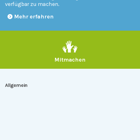
verfügbar zu machen.
Mehr erfahren
Mitmachen
Allgemein
Über Serlo
Kontakt
Other Languages
Dabei sein
Newsletter
Jobs
GitHub
Community