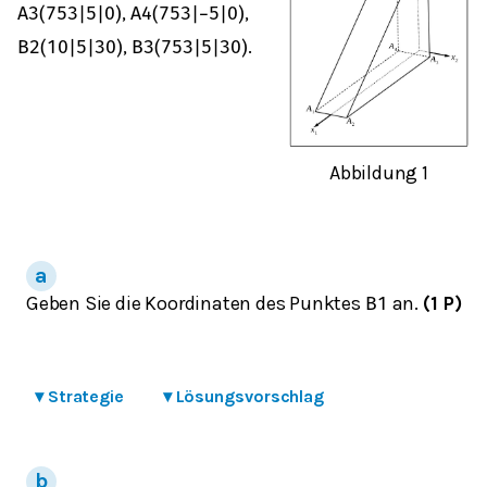
,
,
A
3
(
75
3
|
5
|
0
)
A
4
(
75
3
|
−
5
|
0
)
,
.
B
2
(
10
|
5
|
30
)
B
3
(
75
3
|
5
|
30
)
Abbildung 1
Geben Sie die Koordinaten des Punktes
an.
(1 P)
B
1
▾
Strategie
▾
Lösungsvorschlag