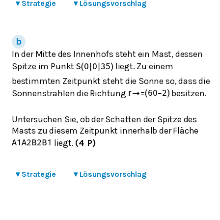
▾
Strategie
▾
Lösungsvorschlag
In der Mitte des Innenhofs steht ein Mast, dessen
Spitze im Punkt
liegt. Zu einem
S
(
0
|
0
|
35
)
bestimmten Zeitpunkt steht die Sonne so, dass die
Sonnenstrahlen die Richtung
besitzen.
r
→
=
(
6
0
−
2
)
Untersuchen Sie, ob der Schatten der Spitze des
Masts zu diesem Zeitpunkt innerhalb der Fläche
liegt.
(4 P)
A
1
A
2
B
2
B
1
▾
Strategie
▾
Lösungsvorschlag