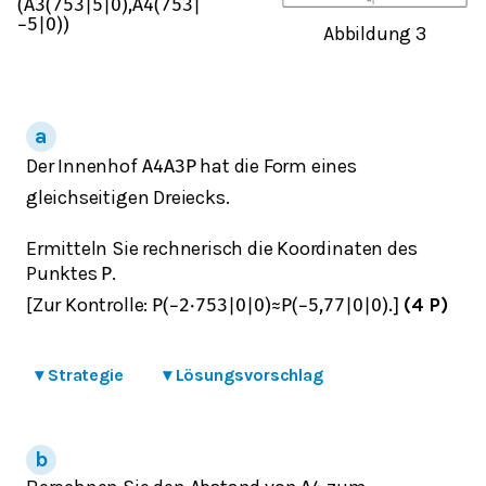
(
A
3
(
75
3
|
5
|
0
)
,
A
4
(
75
3
|
−
5
|
0
)
)
Abbildung 3
Der Innenhof
hat die Form eines
A
4
A
3
P
gleichseitigen Dreiecks.
Ermitteln Sie rechnerisch die Koordinaten des
Punktes
.
P
[Zur Kontrolle:
(4 P)
P
(
−
2
⋅
75
3
|
0
|
0
)
≈
P
(
−
5,77
|
0
|
0
)
.
]
▾
Strategie
▾
Lösungsvorschlag