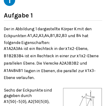
1
Aufgabe 1
Der in Abbildung 1 dargestellte Körper
mit den
K
Eckpunkten
und
hat
A
1
,
A
2
,
A
3
,
A
4
,
B
1
,
B
2
,
B
3
B
4
folgende Eigenschaften:
ist ein Rechteck in der
-Ebene,
A
1
A
2
A
3
A
4
x
1
x
2
ist ein Rechteck in einer zur
-Ebene
B
1
B
2
B
3
B
4
x
1
x
2
parallelen Ebene. Die Vierecke
und
A
2
A
3
B
3
B
2
liegen in Ebenen, die parallel zur
-
A
1
A
4
B
4
B
1
x
1
x
3
Ebene verlaufen.
Sechs der Eckpunkte sind
gegeben durch
,
,
A
1
(
50
|
−
5
|
0
)
A
2
(
50
|
5
|
0
)