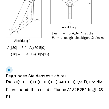
Begründen Sie, dass es sich bei
, um die
E
:
x
→
=
(
50
−
5
0
)
+
r
⋅
(
0
10
0
)
+
s
⋅
(
−
40
10
30
)
,
r
,
s
∈
ℝ
Ebene handelt, in der die Fläche
liegt.
(3
A
1
A
2
B
2
B
1
P)