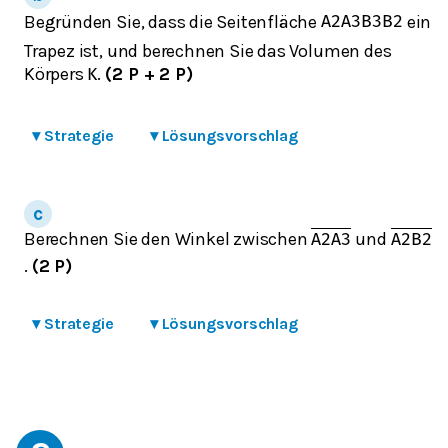
Begründen Sie, dass die Seitenfläche
ein
A
2
A
3
B
3
B
2
Trapez ist, und berechnen Sie das Volumen des
Körpers
.
(2 P + 2 P)
K
▾
Strategie
▾
Lösungsvorschlag
Berechnen Sie den Winkel zwischen
und
A
2
A
3
A
2
B
2
.
(2 P)
▾
Strategie
▾
Lösungsvorschlag