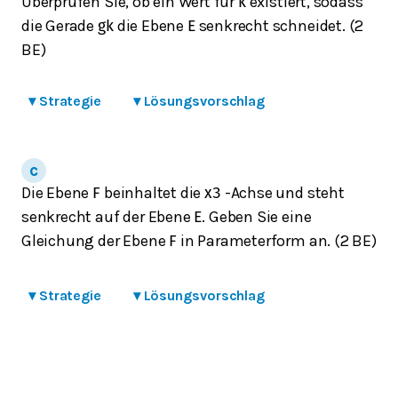
Überprüfen Sie, ob ein Wert für
existiert, sodass
k
die Gerade
die Ebene
senkrecht schneidet. (2
g
k
E
BE)
▾
Strategie
▾
Lösungsvorschlag
Die Ebene
beinhaltet die
-Achse und steht
F
x
3
senkrecht auf der Ebene
. Geben Sie eine
E
Gleichung der Ebene
in Parameterform an. (2 BE)
F
▾
Strategie
▾
Lösungsvorschlag