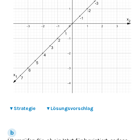
▾
Strategie
▾
Lösungsvorschlag