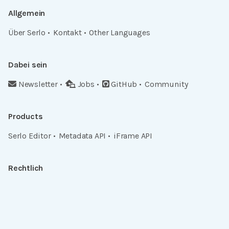
Allgemein
Über Serlo
Kontakt
Other Languages
Dabei sein
Newsletter
Jobs
GitHub
Community
Products
Serlo Editor
Metadata API
iFrame API
Rechtlich
Datenschutz
Einwilligungen widerrufen
Nutzungsbedingungen und Urheberrecht
Impressum