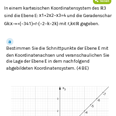
Teilen
In einem kartesischen Koordinatensystem des
ℝ
3
sind die Ebene E:
und die Geradenschar
x
1
+
2
x
2
−
x
3
=
4
mit
gegeben.
G
k
:
x
→
=
(
−
3
4
1
)
+
r
⋅
(
−
2
−
k
−
2
k
)
r
,
k
∈
ℝ
Bestimmen Sie die Schnittpunkte der Ebene
mit
E
den Koordinatenachsen und veranschaulichen Sie
die Lage der Ebene
in dem nachfolgend
E
abgebildeten Koordinatensystem. (4 BE)