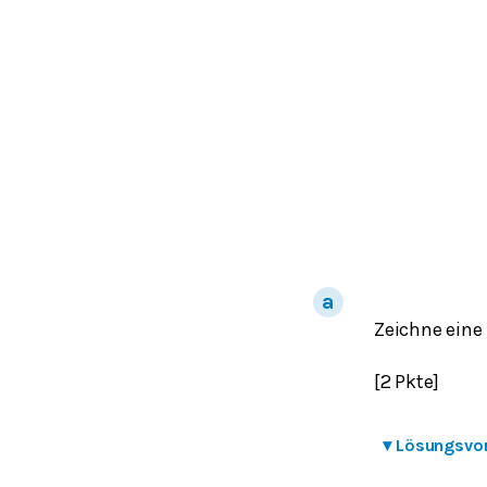
Zeichne eine
[2 Pkte]
▾
Lösungsvo