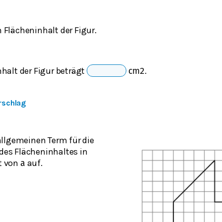
 Flächeninhalt der Figur.
halt der Figur beträgt
.
cm
2
rschlag
allgemeinen Term für die
es Flächeninhaltes in
t von
auf.
a