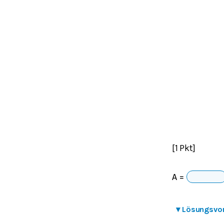
[1 Pkt]
A
=
▾
Lösungsvo