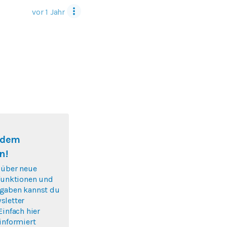
vor 1 Jahr
f dem
n!
 über neue
nfunktionen und
gaben kannst du
sletter
Einfach hier
informiert