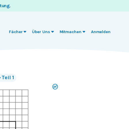
itung
.
Fächer
Über Uns
Mitmachen
Anmelden
Teil 1