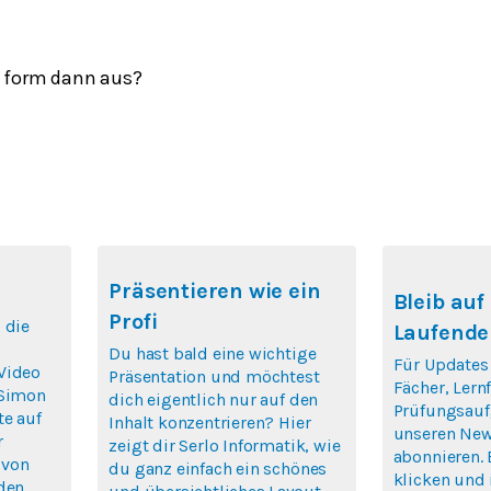
e form dann aus?
Präsentieren wie ein
Bleib au
Profi
 die
Laufende
Du hast bald eine wichtige
Für Updates
Video
Präsentation und möchtest
Fächer, Ler
 Simon
dich eigentlich nur auf den
Prüfungsauf
te auf
Inhalt konzentrieren? Hier
unseren New
r
zeigt dir Serlo Informatik, wie
abonnieren. 
 von
du ganz einfach ein schönes
klicken und 
rden