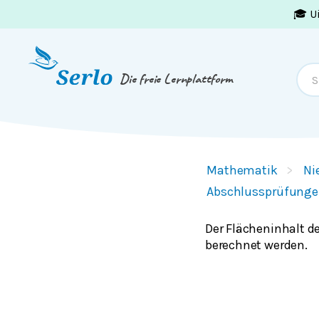
🎓 U
Springe zum
Inhalt
oder
Footer
Die freie Lernplattform
Mathematik
Ni
Abschlussprüfunge
Der Flächeninhalt de
berechnet werden.