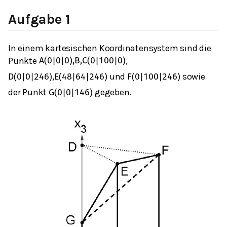
Aufgabe 1
In einem kartesischen Koordinatensystem sind die
Punkte
,
A
(
0
|
0
|
0
)
,
B
,
C
(
0
|
100
|
0
)
und
sowie
D
(
0
|
0
|
246
)
,
E
(
48
|
64
|
246
)
F
(
0
|
100
|
246
)
der Punkt
gegeben.
G
(
0
|
0
|
146
)