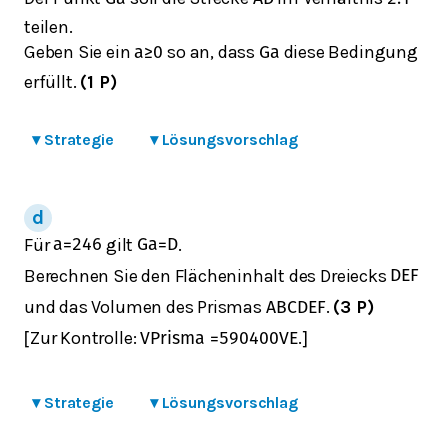
teilen.
Geben Sie ein
so an, dass
diese Bedingung
a
≥
0
G
a
erfüllt.
(1 P)
▾
Strategie
▾
Lösungsvorschlag
Für
gilt
.
a
=
246
G
a
=
D
Berechnen Sie den Flächeninhalt des Dreiecks
D
E
F
und das Volumen des Prismas
.
(3 P)
A
B
C
D
E
F
Zur Kontrolle:
.
[
V
Prisma
=
590400
VE
]
▾
Strategie
▾
Lösungsvorschlag