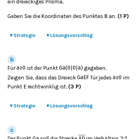
ein dreieckiges Prisma.
Geben Sie die Koordinaten des Punktes
an.
(1 P)
B
▾
Strategie
▾
Lösungsvorschlag
Für
ist der Punkt
gegeben.
a
≥
0
G
a
(
0
|
0
|
a
)
Zeigen Sie, dass das Dreieck
für jedes
im
G
a
E
F
a
≥
0
Punkt
rechtwinklig ist.
(3 P)
E
▾
Strategie
▾
Lösungsvorschlag
Der Punkt
soll die Strecke
im Verhältnis
G
a
A
D
2
:
1