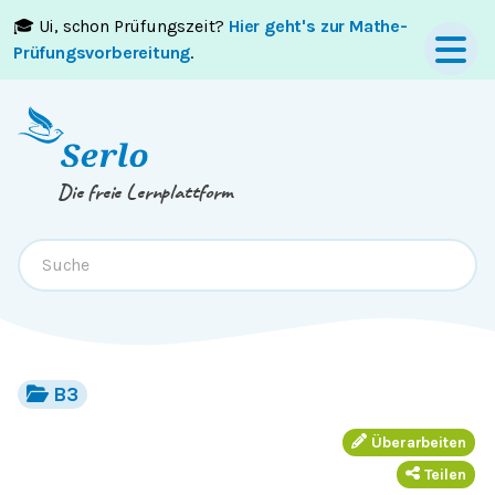
🎓 Ui, schon Prüfungszeit?
Hier geht's zur Mathe-
Springe zum
Inhalt
oder
Footer
Prüfungsvorbereitung
.
Die freie Lernplattform
B3
Überarbeiten
Teilen