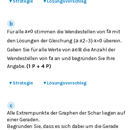
▾
Strategie
▾
Lösungsvorschlag
Für alle
stimmen die Wendestellen von
mit
a
≠
0
f
a
den Lösungen der Gleichung
überein.
(
a
⋅
x
2
−
3
)
⋅
x
=
0
Geben Sie für alle Werte von
die Anzahl der
a
∈
ℝ
Wendestellen von
an und begründen Sie Ihre
f
a
Angabe.
(1 P + 4 P)
▾
Strategie
▾
Lösungsvorschlag
Alle Extrempunkte der Graphen der Schar liegen auf
einer Geraden.
Begründen Sie, dass es sich dabei um die Gerade