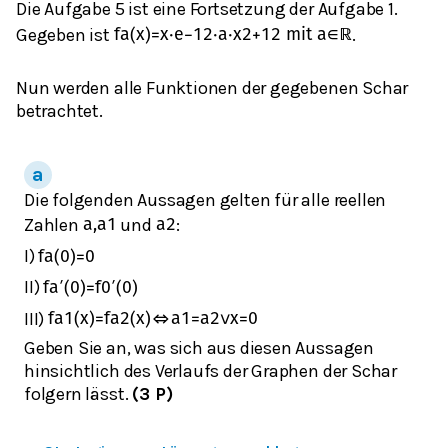
Die Aufgabe 5 ist eine Fortsetzung der Aufgabe 1.
Gegeben ist
.
f
a
(
x
)
=
x
⋅
e
−
1
2
⋅
a
⋅
x
2
+
1
2
mit
a
∈
ℝ
Nun werden alle Funktionen der gegebenen Schar
betrachtet.
Die folgenden Aussagen gelten für alle reellen
Zahlen
und
:
a
,
a
1
a
2
I)
f
a
(
0
)
=
0
II)
f
a
′
(
0
)
=
f
0
′
(
0
)
III)
f
a
1
(
x
)
=
f
a
2
(
x
)
⇔
a
1
=
a
2
∨
x
=
0
Geben Sie an, was sich aus diesen Aussagen
hinsichtlich des Verlaufs der Graphen der Schar
folgern lässt.
(3 P)