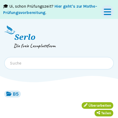
🎓 Ui, schon Prüfungszeit?
Hier geht's zur Mathe-
Springe zum
Inhalt
oder
Footer
Prüfungsvorbereitung
.
Die freie Lernplattform
B5
Überarbeiten
Teilen