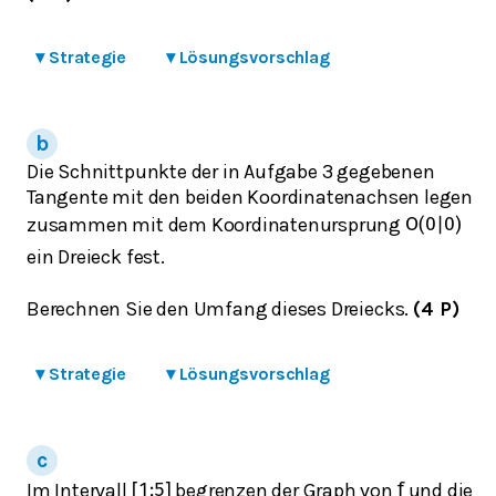
▾
Strategie
▾
Lösungsvorschlag
Die Schnittpunkte der in Aufgabe 3 gegebenen
Tangente mit den beiden Koordinatenachsen legen
zusammen mit dem Koordinatenursprung
O
(
0
|
0
)
ein Dreieck fest.
Berechnen Sie den Umfang dieses Dreiecks.
(4 P)
▾
Strategie
▾
Lösungsvorschlag
Im Intervall
begrenzen der Graph von
und die
[
1
;
5
]
f