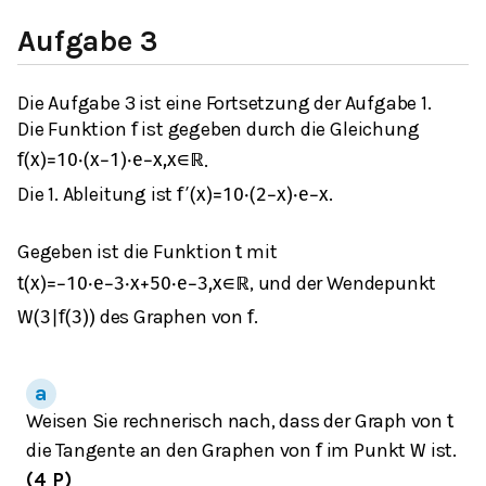
Aufgabe 3
Die Aufgabe 3 ist eine Fortsetzung der Aufgabe 1.
Die Funktion
ist gegeben durch die Gleichung
f
.
f
(
x
)
=
10
⋅
(
x
−
1
)
⋅
e
−
x
,
x
∈
ℝ
Die 1. Ableitung ist
.
f
′
(
x
)
=
10
⋅
(
2
−
x
)
⋅
e
−
x
Gegeben ist die Funktion
mit
t
, und der Wendepunkt
t
(
x
)
=
−
10
⋅
e
−
3
⋅
x
+
50
⋅
e
−
3
,
x
∈
ℝ
des Graphen von
.
W
(
3
|
f
(
3
)
)
f
Weisen Sie rechnerisch nach, dass der Graph von
t
die Tangente an den Graphen von
im Punkt
ist.
f
W
(4 P)