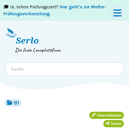
🎓 Ui, schon Prüfungszeit?
Hier geht's zur Mathe-
Springe zum
Inhalt
oder
Footer
Prüfungsvorbereitung
.
Die freie Lernplattform
B1
Überarbeiten
Teilen