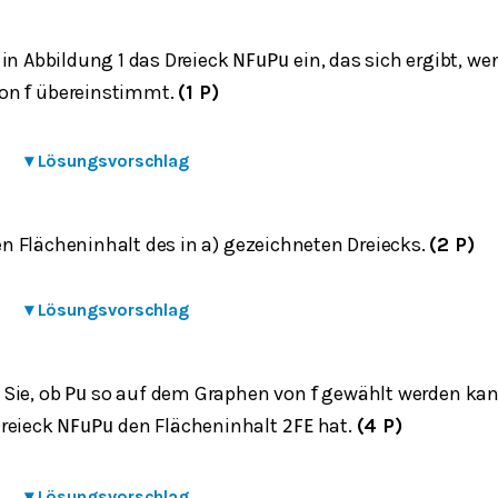
 in Abbildung 1 das Dreieck
ein, das sich ergibt, w
N
F
u
P
u
von
übereinstimmt.
(1 P)
f
▾
Lösungsvorschlag
 Flächeninhalt des in a) gezeichneten Dreiecks.
(2 P)
▾
Lösungsvorschlag
Sie, ob
so auf dem Graphen von
gewählt werden kan
P
u
f
reieck
den Flächeninhalt
hat.
(4 P)
N
F
u
P
u
2
FE
▾
Lösungsvorschlag