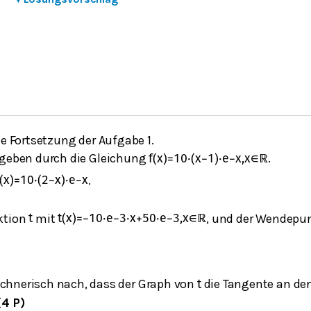
ne Fortsetzung der Aufgabe 1.
egeben durch die Gleichung
.
f
(
x
)
=
10
⋅
(
x
−
1
)
⋅
e
−
x
,
x
∈
ℝ
.
(
x
)
=
10
⋅
(
2
−
x
)
⋅
e
−
x
ktion
mit
, und der Wendepu
t
t
(
x
)
=
−
10
⋅
e
−
3
⋅
x
+
50
⋅
e
−
3
,
x
∈
ℝ
echnerisch nach, dass der Graph von
die Tangente an de
t
(4 P)