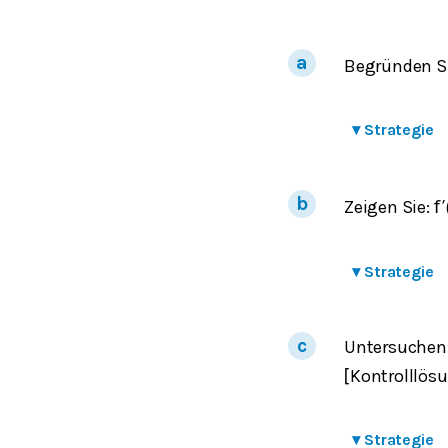
Begründen S
▾
Strategie
Zeigen Sie:
f
′
▾
Strategie
Untersuchen
Kontrolllösu
[
▾
Strategie