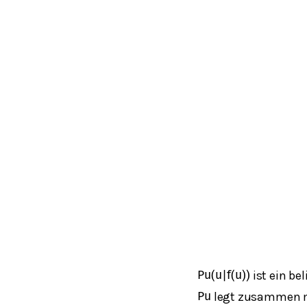
ist ein be
P
u
(
u
|
f
(
u
)
)
legt zusammen 
P
u