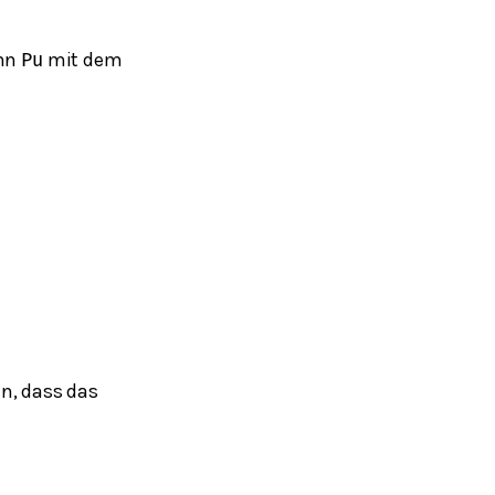
enn
mit dem
P
u
n, dass das