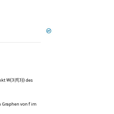
nkt
des
W
(
3
|
f
(
3
)
)
n Graphen von
im
f