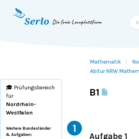
Springe zum
Inhalt
oder
Footer
Die freie Lernplattform
Mathematik
No
Abitur NRW Mathem
🎓 Prüfungsbereich
B1
für
Nordrhein-
Westfalen
1
Weitere Bundesländer
Aufgabe 1
& Aufgaben
: