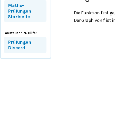
Mathe-
Prüfungen
Die Funktion
ist g
f
Startseite
Der Graph von
ist i
f
Austausch & Hilfe:
Prüfungen-
Discord