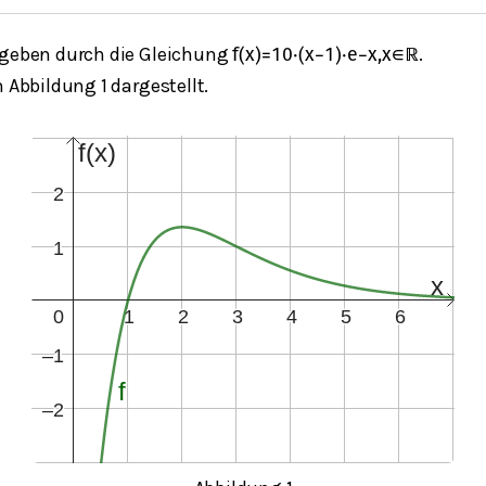
egeben durch die Gleichung
.
f
(
x
)
=
10
⋅
(
x
−
1
)
⋅
e
−
x
,
x
∈
ℝ
n Abbildung 1 dargestellt.