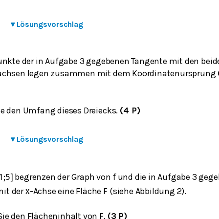
▾
Lösungsvorschlag
unkte der in Aufgabe 3 gegebenen Tangente mit den beid
achsen legen zusammen mit dem Koordinatenursprung
e den Umfang dieses Dreiecks.
(4 P)
▾
Lösungsvorschlag
begrenzen der Graph von
und die in Aufgabe 3 geg
1
;
5
]
f
it der
-Achse eine Fläche
(siehe Abbildung 2).
x
F
ie den Flächeninhalt von
.
(3 P)
F