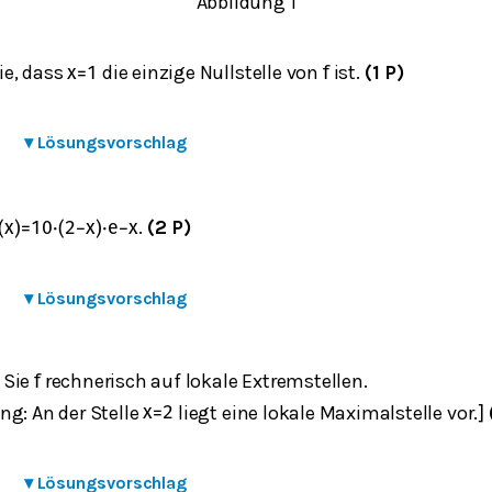
Abbildung 1
ie, dass
die einzige Nullstelle von
ist.
(1 P)
x
=
1
f
▾
Lösungsvorschlag
.
(2 P)
(
x
)
=
10
⋅
(
2
−
x
)
⋅
e
−
x
▾
Lösungsvorschlag
 Sie
rechnerisch auf lokale Extremstellen.
f
ng: An der Stelle
liegt eine lokale Maximalstelle vor.
x
=
2
]
▾
Lösungsvorschlag