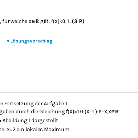
, für welche
gilt:
.
(3 P)
x
∈
ℝ
f
(
x
)
<
0,1
▾
Lösungsvorschlag
ne Fortsetzung der Aufgabe 1.
egeben durch die Gleichung
.
f
(
x
)
=
10
⋅
(
x
−
1
)
⋅
e
−
x
,
x
∈
ℝ
in Abbildung 1 dargestellt.
bei
ein lokales Maximum.
x
=
2