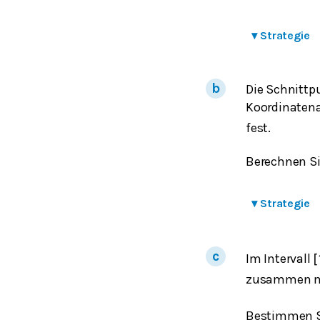
▾
Strategie
Die Schnittp
Koordinaten
fest.
Berechnen Si
▾
Strategie
Im Intervall
[
zusammen m
Bestimmen S