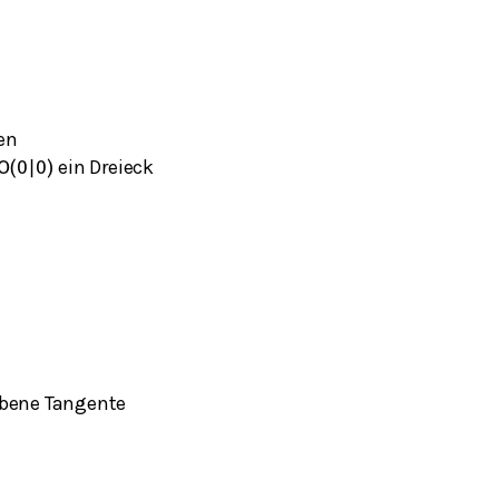
en
ein Dreieck
O
(
0
|
0
)
ebene Tangente