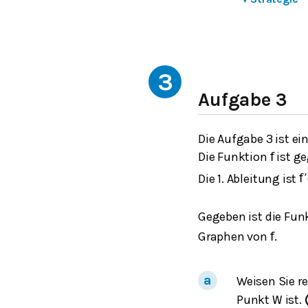
3
Aufgabe 3
Die Aufgabe 3 ist ei
Die Funktion
ist g
f
Die 1. Ableitung ist
f
′
Gegeben ist die Fun
Graphen von
.
f
Weisen Sie r
Punkt
ist.
W