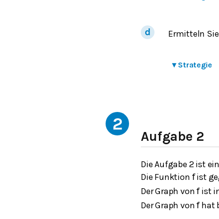
Ermitteln Sie
▾
Strategie
2
Aufgabe 2
Die Aufgabe 2 ist ei
Die Funktion
ist g
f
Der Graph von
ist 
f
Der Graph von
hat 
f