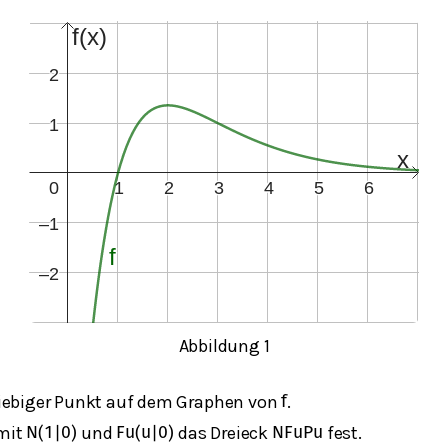
Abbildung 1
liebiger Punkt auf dem Graphen von
.
f
mit
und
das Dreieck
fest.
N
(
1
|
0
)
F
u
(
u
|
0
)
N
F
u
P
u