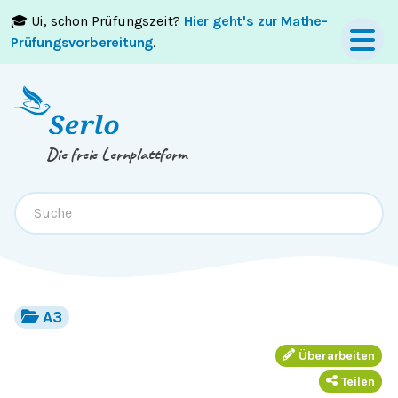
🎓 Ui, schon Prüfungszeit?
Hier geht's zur Mathe-
Springe zum
Inhalt
oder
Footer
Prüfungsvorbereitung
.
Die freie Lernplattform
A3
Überarbeiten
Teilen