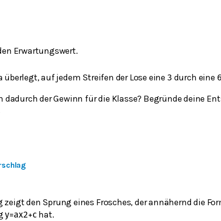
den Erwartungswert.
a überlegt, auf jedem Streifen der Lose eine
durch eine
3
h dadurch der Gewinn für die Klasse? Begründe deine En
.
rschlag
g zeigt den Sprung eines Frosches, der annähernd die For
ng
hat.
y
=
a
x
2
+
c