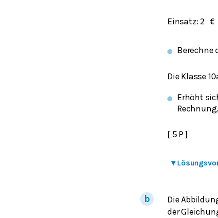
Einsatz:
2
€
Berechne 
Die Klasse 10
Erhöht sic
Rechnung
[ 5 P ]
▾
Lösungsvo
Die Abbildun
der Gleichu