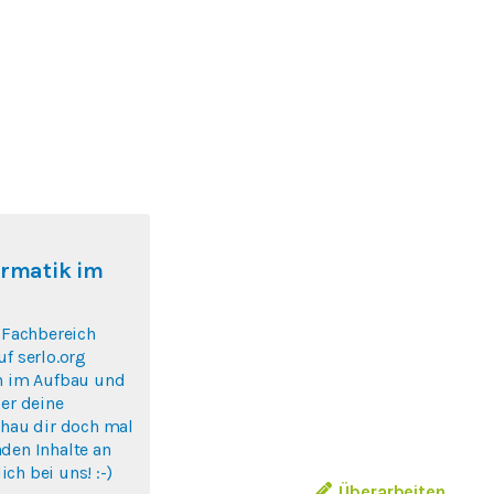
ormatik im
r Fachbereich
uf serlo.org
ch im Aufbau und
ber deine
chau dir doch mal
den Inhalte an
ch bei uns! :-)
Überarbeiten