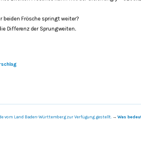
r beiden Frösche springt weiter?
ie Differenz der Sprungweiten.
rschlag
de vom Land Baden-Württemberg zur Verfügung gestellt.
→
Was bedeut