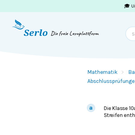
🎓 U
Springe zum
Inhalt
oder
Footer
Die freie Lernplattform
Mathematik
Ba
Abschlussprüfunge
Die Klasse 10
Streifen enth