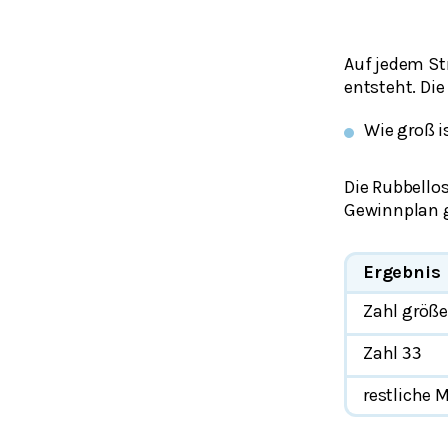
Auf jedem Str
entsteht. Di
Wie groß i
Die Rubbello
Gewinnplan g
Ergebnis
Zahl größe
Zahl
33
restliche 