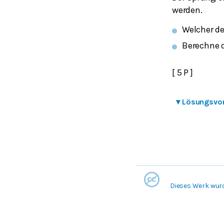
werden.
Welcher de
Berechne d
[ 5 P ]
▾
Lösungsvo
Dieses Werk wur