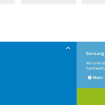
Serlo.org
Wir sind e
hochwerti
Mehr 