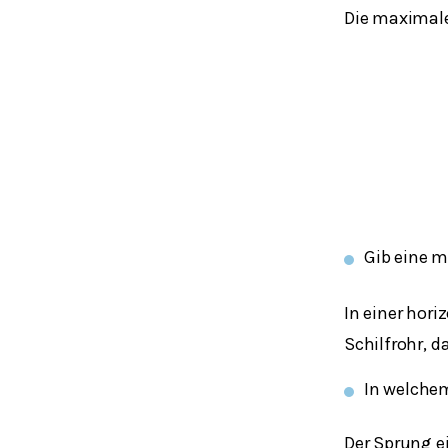
Die maximale
Gib eine m
In einer hor
Schilfrohr, 
In welchem
Der Sprung e