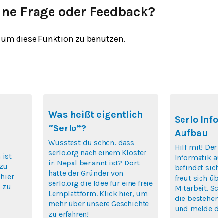
ine Frage oder Feedback?
um diese Funktion zu benutzen.
Was heißt eigentlich
Serlo Inf
“Serlo”?
Aufbau
Wusstest du schon, dass
Hilf mit! De
serlo.org nach einem Kloster
 ist
Informatik a
in Nepal benannt ist? Dort
 zu
befindet si
hatte der Gründer von
 hier
freut sich ü
serlo.org die Idee für eine freie
 zu
Mitarbeit. S
Lernplattform. Klick hier, um
die bestehen
mehr über unsere Geschichte
und melde di
zu erfahren!