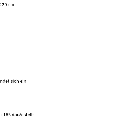
.
220
cm
det sich ein
dargestellt
2
+
165