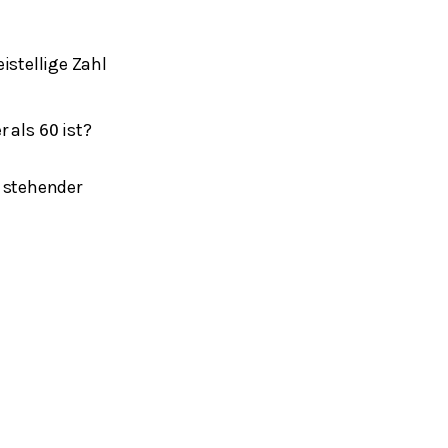
istellige Zahl
er als
ist?
60
n stehender