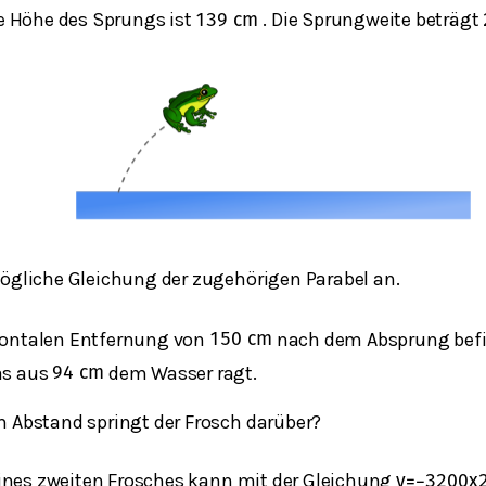
 Höhe des Sprungs ist
. Die Sprungweite beträgt
139
cm
ögliche Gleichung der zugehörigen Parabel an.
izontalen Entfernung von
nach dem Absprung befin
150
cm
das aus
dem Wasser ragt.
94
cm
 Abstand springt der Frosch darüber?
ines zweiten Frosches kann mit der Gleichung
y
=
−
3
200
x