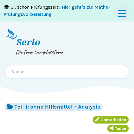
🎓 Ui, schon Prüfungszeit?
Hier geht's zur Mathe-
Springe zum
Inhalt
oder
Footer
Prüfungsvorbereitung
.
Die freie Lernplattform
Teil 1: ohne Hilfsmittel – Analysis
Überarbeiten
Teilen