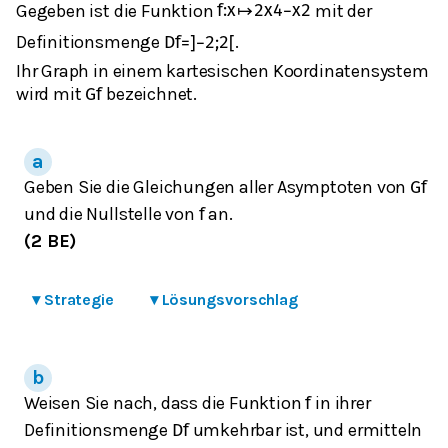
Gegeben ist die Funktion
mit der
f
:
x
↦
2
x
4
−
x
2
Definitionsmenge
.
D
f
=
]
−
2
;
2
[
Ihr Graph in einem kartesischen Koordinatensystem
wird mit
bezeichnet.
G
f
Geben Sie die Gleichungen aller Asymptoten von
G
f
und die Nullstelle von
an.
f
(2 BE)
▾
Strategie
▾
Lösungsvorschlag
Weisen Sie nach, dass die Funktion
in ihrer
f
Definitionsmenge
umkehrbar ist, und ermitteln
D
f