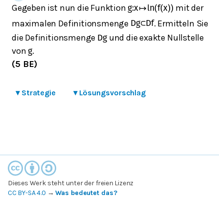
Gegeben ist nun die Funktion
mit der
g
:
x
↦
ln
(
f
(
x
)
)
maximalen Definitionsmenge
. Ermitteln Sie
D
g
⊂
D
f
die Definitionsmenge
und die exakte Nullstelle
D
g
von
.
g
(5 BE)
▾
Strategie
▾
Lösungsvorschlag
Dieses Werk steht unter der freien Lizenz
CC BY-SA 4.0
→
Was bedeutet das?