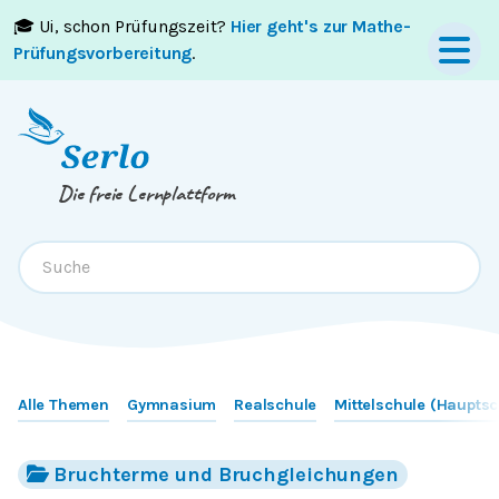
🎓 Ui, schon Prüfungszeit?
Hier geht's zur Mathe-
Springe zum
Inhalt
oder
Footer
Prüfungsvorbereitung
.
Die freie Lernplattform
Alle Themen
Gymnasium
Realschule
Mittelschule (Hauptsc
Bruchterme und Bruchgleichungen