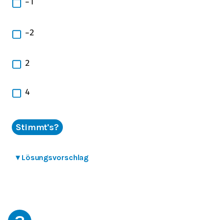
−
1
−
2
2
4
Stimmt's?
▾
Lösungsvorschlag