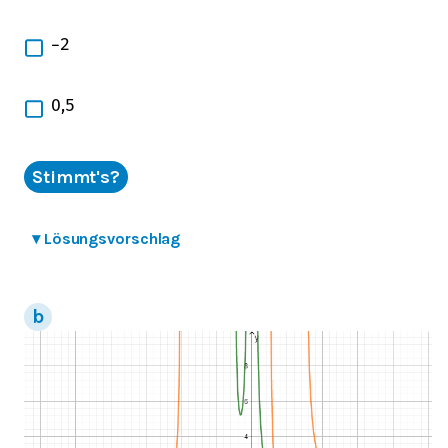
−
2
0,5
Stimmt's?
▾
Lösungsvorschlag