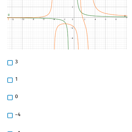
3
1
0
−
4