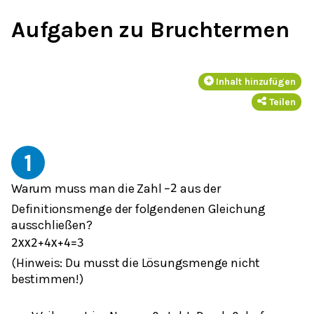
Aufgaben zu Bruchtermen
Inhalt hinzufügen
Teilen
1
Warum muss man die Zahl
aus der
−
2
Definitionsmenge der folgendenen Gleichung
ausschließen?
2
x
x
2
+
4
x
+
4
=
3
(Hinweis: Du musst die Lösungsmenge nicht
bestimmen!)