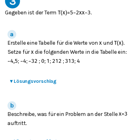
3
Gegeben ist der Term
.
T
(
x
)
=
5
−
2
x
x
−
3
Erstelle eine Tabelle für die Werte von
und
.
x
T
(
x
)
Setze für
die folgenden Werte in die Tabelle ein:
x
;
;
;
;
;
;
;
−
4,5
−
4
−
3
2
0
1
2
1
2
3
1
3
4
▾
Lösungsvorschlag
Beschreibe, was für ein Problem an der Stelle
x
=
3
auftritt.