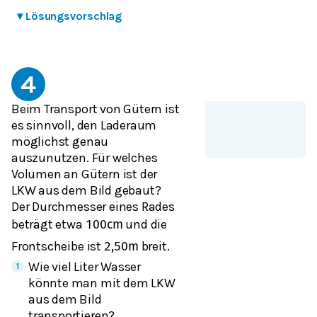
▾
Lösungsvorschlag
4
Beim Transport von Gütern ist
es sinnvoll, den Laderaum
möglichst genau
auszunutzen. Für welches
Volumen an Gütern ist der
LKW aus dem Bild gebaut?
Der Durchmesser eines Rades
beträgt etwa
und die
100
cm
Frontscheibe ist
breit.
2,50
m
Wie viel Liter Wasser
könnte man mit dem LKW
aus dem Bild
transportieren?