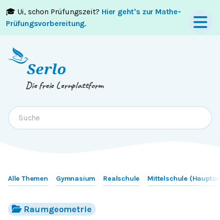
🎓 Ui, schon Prüfungszeit?
Hier geht's zur Mathe-
Springe zum
Inhalt
oder
Footer
Prüfungsvorbereitung
.
Die freie Lernplattform
Alle Themen
Gymnasium
Realschule
Mittelschule (Hauptsc
Raumgeometrie