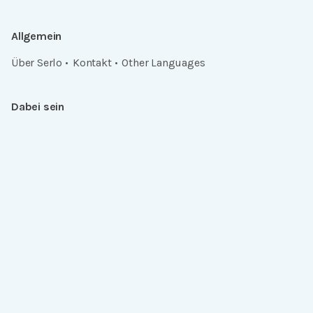
Allgemein
Über Serlo
Kontakt
Other Languages
Dabei sein
Newsletter
Jobs
GitHub
Community
Products
Serlo Editor
Metadata API
iFrame API
Rechtlich
Datenschutz
Einwilligungen widerrufen
Nutzungsbedingungen und Urheberrecht
Impressum