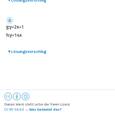
▾
Lösungsvorschlag
g
:
y
=
2
x
+
1
h
:
y
=
1
4
x
▾
Lösungsvorschlag
Dieses Werk steht unter der freien Lizenz
CC BY-SA 4.0
→
Was bedeutet das?