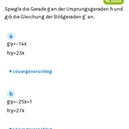
Teilen
Spiegle die Gerade
an der Ursprungsgeraden
und
g
h
gib die Gleichung der Bildgeraden
an.
g
′
g
:
y
=
−
1
4
x
h
:
y
=
2
3
x
▾
Lösungsvorschlag
g
:
y
=
−
2
5
x
+
1
h
:
y
=
2
7
x