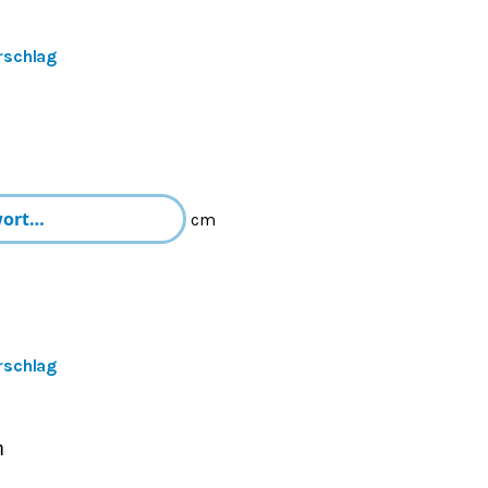
rschlag
cm
rschlag
m