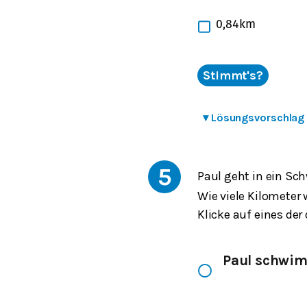
0,84
k
m
Stimmt's?
▾
Lösungsvorschlag
5
Paul geht in ein S
Wie viele Kilometer
Klicke auf eines der
Paul schwi