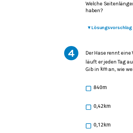
Welche Seitenlängen
haben?
▾
Lösungsvorschlag
4
Der Hase rennt ein
läuft er jeden Tag a
Gib in
an, wie wei
k
m
840
m
0,42
k
m
0,12
k
m