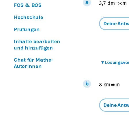
3,7
dm
⇒
cm
FOS & BOS
Hochschule
Prüfungen
Inhalte bearbeiten
und hinzufügen
Chat für Mathe-
▾
Lösungsvo
AutorInnen
8
km
⇒
m