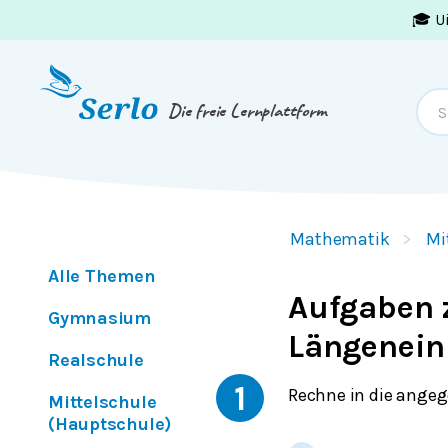
🎓 U
Springe zum
Inhalt
oder
Footer
Die freie Lernplattform
Mathematik
Mi
Alle Themen
Aufgaben 
Gymnasium
Längenein
Realschule
1
Rechne in die angeg
Mittelschule
(Hauptschule)