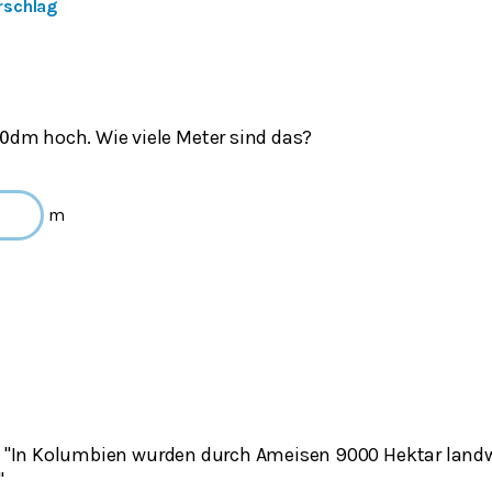
rschlag
dm hoch. Wie viele Meter sind das?
0
m
:
"In Kolumbien wurden durch Ameisen 9000 Hektar landw
"