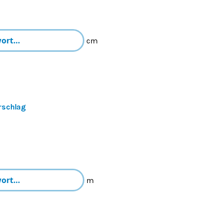
cm
rschlag
m