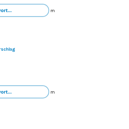
m
rschlag
m