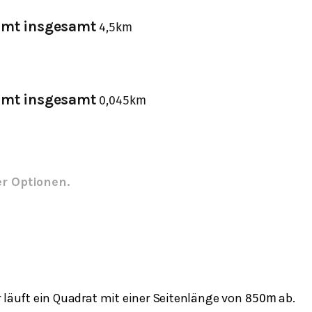
mmt insgesamt
4,5
k
m
mmt insgesamt
0,045
k
m
er Optionen.
 läuft ein Quadrat mit einer Seitenlänge von
ab.
850
m