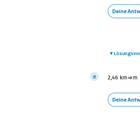
▾
Lösungsvo
2,46
km
⇒
m