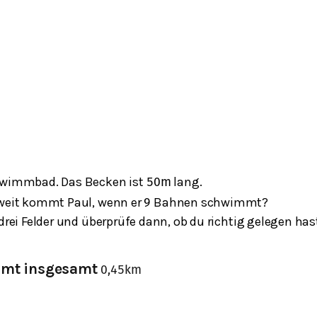
chwimmbad. Das Becken ist
lang.
50
m
 weit kommt Paul, wenn er
Bahnen schwimmt?
9
 drei Felder und überprüfe dann, ob du richtig gelegen has
mmt insgesamt
0,45
k
m