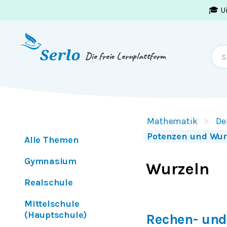
🎓 U
Springe zum
Inhalt
oder
Footer
Die freie Lernplattform
Mathematik
De
Potenzen und Wur
Alle Themen
Gymnasium
Wurzeln
Realschule
Mittelschule
(Hauptschule)
Rechen- und