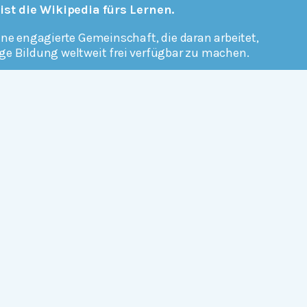
 ist die Wikipedia fürs Lernen.
ine engagierte Gemeinschaft, die daran arbeitet,
ge Bildung weltweit frei verfügbar zu machen.
erfahren
Mitmachen
Rechtlich
Datenschutz
Einwilligungen widerrufen
Nutzungsbedingungen und Urheberrecht
Impressum