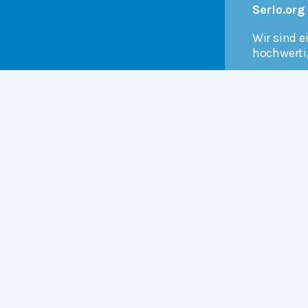
Serlo.org
Wir sind e
hochwerti
Mehr 
Products
r
Serlo Editor
Metadata API
iFrame API