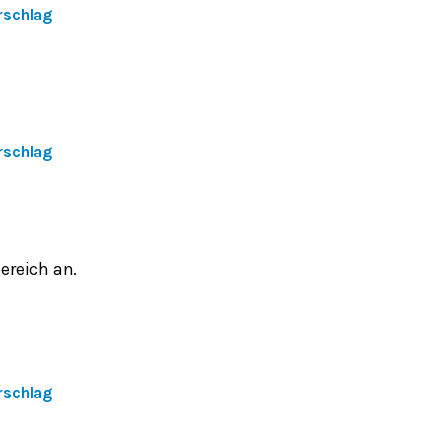
rschlag
rschlag
ereich an.
rschlag