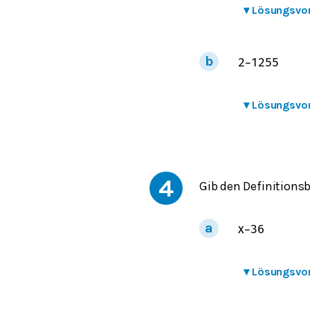
▾
Lösungsvo
2
−
125
5
▾
Lösungsvo
4
Gib den Definitionsb
x
−
36
▾
Lösungsvo