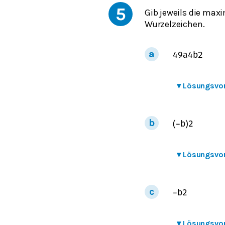
5
Gib jeweils die max
Wurzelzeichen.
49
a
4
b
2
▾
Lösungsvo
(
−
b
)
2
▾
Lösungsvo
−
b
2
▾
Lösungsvo