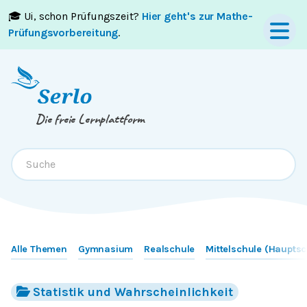
🎓 Ui, schon Prüfungszeit?
Hier geht's zur Mathe-
Springe zum
Inhalt
oder
Footer
Prüfungsvorbereitung
.
Die freie Lernplattform
Alle Themen
Gymnasium
Realschule
Mittelschule (Hauptsc
Statistik und Wahrscheinlichkeit