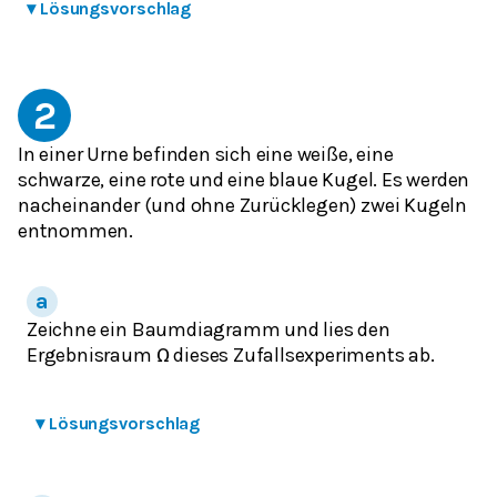
▾
Lösungsvorschlag
2
In einer Urne befinden sich eine weiße, eine
schwarze, eine rote und eine blaue Kugel. Es werden
nacheinander (und ohne Zurücklegen) zwei Kugeln
entnommen.
Zeichne ein Baumdiagramm und lies den
Ergebnisraum
dieses Zufallsexperiments ab.
Ω
▾
Lösungsvorschlag