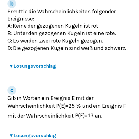
Ermittle die Wahrscheinlichkeiten folgender
Ereignisse:
A: Keine der gezogenen Kugeln ist rot.
B: Unter den gezogenen Kugeln ist eine rote.
C: Es werden zwei rote Kugeln gezogen.
D: Die gezogenen Kugeln sind weiß und schwarz.
▾
Lösungsvorschlag
Gib in Worten ein Ereignis E mit der
Wahrscheinlichkeit
und ein Ereignis F
P
(
E
)
=
25
%
mit der Wahrscheinlichkeit
an.
P
(
F
)
=
1
3
▾
Lösungsvorschlag