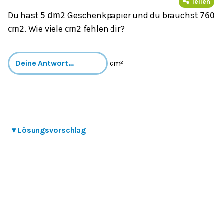
Teilen
Du hast
Geschenkpapier und du brauchst
5
dm
2
760
. Wie viele
fehlen dir?
cm
2
cm
2
cm²
▾
Lösungsvorschlag