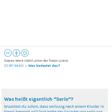
Dieses Werk steht unter der freien Lizenz
CC BY-SA 4.0
→
Was bedeutet das?
Was heißt eigentlich “Serlo”?
Wusstest du schon, dass serlo.org nach einem Kloster in
Nepal benannt ist? Dort hatte der Gründer von serlo.org