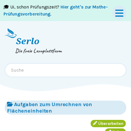
🎓 Ui, schon Prüfungszeit?
Hier geht's zur Mathe-
Springe zum
Inhalt
oder
Footer
Prüfungsvorbereitung
.
Die freie Lernplattform
Aufgaben zum Umrechnen von
Flächeneinheiten
Überarbeiten