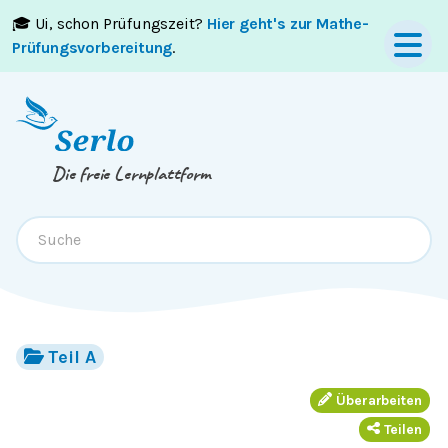
🎓 Ui, schon Prüfungszeit?
Hier geht's zur Mathe-
Springe zum
Inhalt
oder
Footer
Prüfungsvorbereitung
.
Die freie Lernplattform
Teil A
Überarbeiten
Teilen