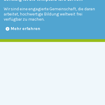
Wir sind eine engagierte Gemeinschaft, die daran
arbeitet, hochwertige Bildung weltweit frei
verfügbar zu machen.
Mehr erfahren
Mitmachen
Allgemein
Über Serlo
Kontakt
Other Languages
Dabei sein