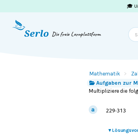
🎓 U
Springe zum
Inhalt
oder
Footer
Die freie Lernplattform
Mathematik
Za
Aufgaben zur M
Multipliziere die f
2
2
9
⋅
3
1
3
▾
Lösungsvo