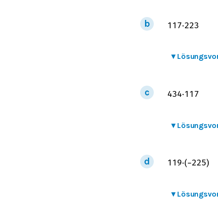
1
1
7
⋅
2
2
3
▾
Lösungsvo
4
3
4
⋅
1
1
7
▾
Lösungsvo
1
1
9
⋅
(
−
2
2
5
)
▾
Lösungsvo