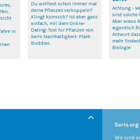
Du wolltest schon immer mal
tures,
Achtung - Wo
deine Pflanzen verkuppeln?
fen.
sind solche Ü
Klingt komisch? Ist aber ganz
rsicht
Aber wieso 
einfach, mit dem Online-
eigentlich f
Dating-Tool für Pflanzen von
ahre in
Antwort daz
Serlo Nachhaltigkeit: Plant-
mehr findest
Buddies.
ernen
Biologie
Serlo.org
Wir sind e