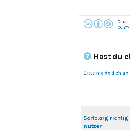
Dieses
CC BY-
Hast du e
Bitte melde dich an,
Serlo.org richtig
nutzen