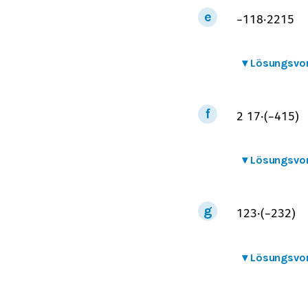
−
1
1
8
⋅
2
2
15
▾
Lösungsvo
2
1
7
⋅
(
−
4
1
5
)
▾
Lösungsvo
1
2
3
⋅
(
−
2
3
2
)
▾
Lösungsvo