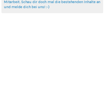
Mitarbeit. Schau dir doch mal die bestehenden Inhalte an
und melde dich bei uns! :-)