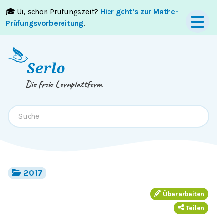
🎓 Ui, schon Prüfungszeit?
Hier geht's zur Mathe-
Springe zum
Inhalt
oder
Footer
Prüfungsvorbereitung
.
Die freie Lernplattform
2017
Überarbeiten
Teilen