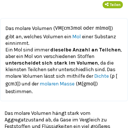
Teilen
Das molare Volumen (
[
])
V
M
c
m
3
m
o
l
o
d
e
r
m
l
m
o
l
gibt an, welches Volumen ein
Mol
einer Substanz
einnimmt.
Ein Mol sind immer
dieselbe Anzahl an Teilchen
,
aber ein Mol von verschiedenen Stoffen
unterscheidet sich stark im Volumen
, da die
kleinsten Teilchen sehr unterschiedlich sind. Das
molare Volumen lässt sich mithilfe der
Dichte
(
[
ρ
]) und der
molaren Masse
(
[
])
g
c
m
3
M
g
m
o
l
bestimmen.
Das molare Volumen hängt stark vom
Aggregatzustand ab, da Gase im Vergleich zu
Feststoffen und Flüssigkeiten ein viel größeres