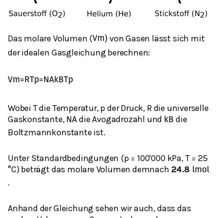
Das molare Volumen (
von Gasen lässt sich mit
V
m
)
der idealen Gasgleichung berechnen:
V
m
=
R
T
p
=
N
A
k
B
T
p
Wobei T die Temperatur, p der Druck, R die universelle
Gaskonstante,
die Avogadrozahl und
die
N
A
k
B
Boltzmannkonstante ist.
Unter Standardbedingungen (p = 100'000 kPa, T = 25
°C) beträgt das molare Volumen demnach
24.8
l
m
o
l
.
Anhand der Gleichung sehen wir auch, dass das