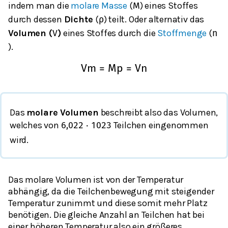
indem man die
molare Masse
(
) eines Stoffes
M
durch dessen
Dichte
(
) teilt. Oder alternativ das
ρ
Volumen (
)
eines Stoffes durch die
Stoffmenge
(
V
n
).
V
m
=
M
p
=
V
n
Das
molare Volumen
beschreibt also das Volumen,
welches von
Teilchen eingenommen
6,022
⋅
10
23
wird.
Das molare Volumen ist von der Temperatur
abhängig, da die Teilchenbewegung mit steigender
Temperatur zunimmt und diese somit mehr Platz
benötigen. Die gleiche Anzahl an Teilchen hat bei
einer höheren Temperatur also ein größeres