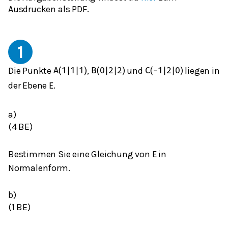
Ausdrucken als PDF.
1
Die Punkte
,
und
liegen in
A
(
1
|
1
|
1
)
B
(
0
|
2
|
2
)
C
(
−
1
|
2
|
0
)
der Ebene
.
E
a)
(4 BE)
Bestimmen Sie eine Gleichung von
in
E
Normalenform.
b)
(1 BE)