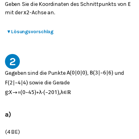
Geben Sie die Koordinaten des Schnittpunkts von
E
mit der
-Achse an.
x
2
▾
Lösungsvorschlag
2
Gegeben sind die Punkte
,
und
A
(
0
|
0
|
0
)
B
(
3
|
−
6
|
6
)
sowie die Gerade
F
(
2
|
−
4
|
4
)
g
:
X
→
=
(
0
−
4
5
)
+
λ
⋅
(
−
2
0
1
)
,
λ
∈
ℝ
a)
(4 BE)