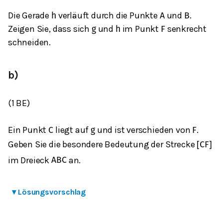
Die Gerade
verläuft durch die Punkte
und
.
h
A
B
Zeigen Sie, dass sich
und
im Punkt
senkrecht
g
h
F
schneiden.
b)
(1 BE)
Ein Punkt
liegt auf
und ist verschieden von
.
C
g
F
Geben Sie die besondere Bedeutung der Strecke
[
C
F
]
im Dreieck
an.
A
B
C
▾
Lösungsvorschlag