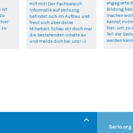
engagierte 
Hilf mit! Der Fachbereich
 ist
Bildung bes
Informatik auf serlo.org
 zu
machen woll
befindet sich im Aufbau und
 hier
kannst mitm
freut sich über deine
 zu
hier, um zu 
Mitarbeit. Schau dir doch mal
Teil der Se
die bestehenden Inhalte an
werden kann
und melde dich bei uns! :-)
Serlo.org