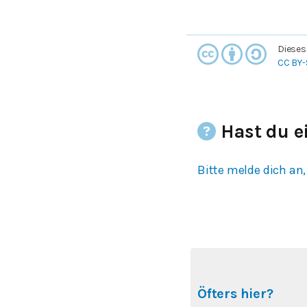
Dieses
CC BY-
Hast du e
Bitte melde dich an,
Öfters hier?