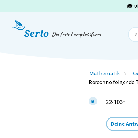
🎓 U
Springe zum
Inhalt
oder
Footer
Die freie Lernplattform
Mathematik
Re
Berechne folgende 
22
⋅
10
3
=