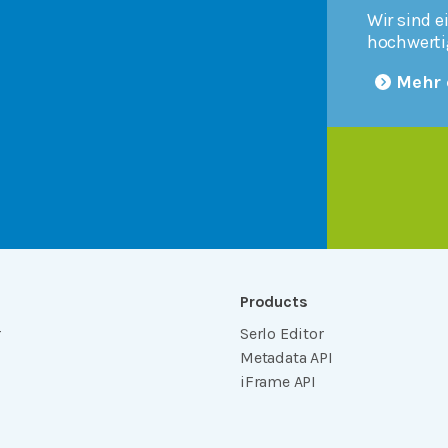
Wir sind e
hochwerti
Mehr 
Products
r
Serlo Editor
Metadata API
iFrame API