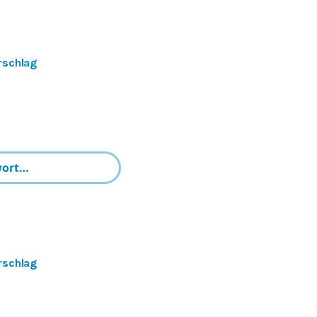
rschlag
rschlag