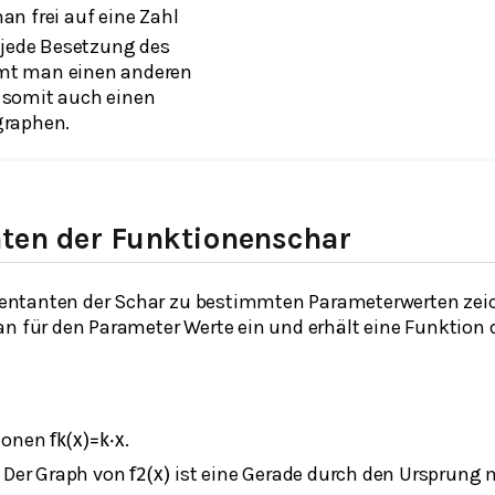
an frei auf eine Zahl
 jede Besetzung des
t man einen anderen
 somit auch einen
graphen.
ten der Funktionenschar
ntanten der Schar zu bestimmten Parameterwerten zei
an für den Parameter Werte ein und erhält eine Funktion 
tionen
.
f
k
(
x
)
=
k
⋅
x
. Der Graph von
ist eine Gerade durch den Ursprung
f
2
(
x
)