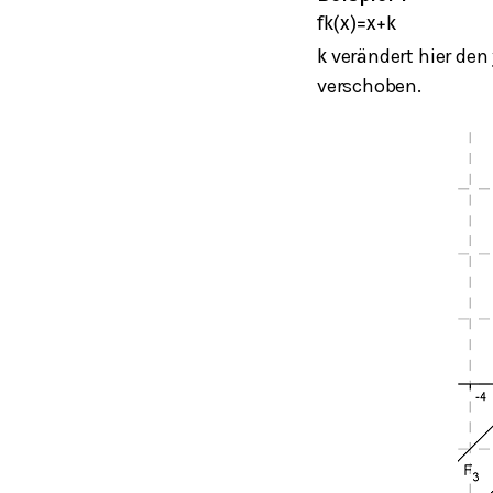
f
k
(
x
)
=
x
+
k
verändert hier den
k
verschoben.