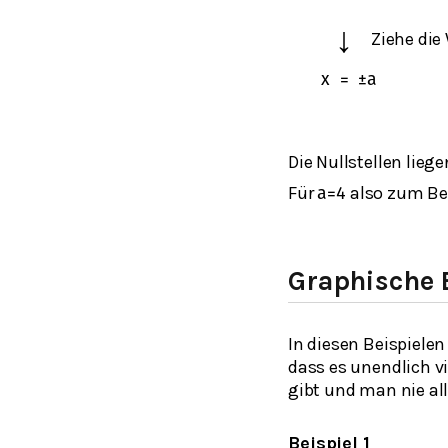
↓
Ziehe die
x
=
±
a
Die Nullstellen liege
Für
also zum Bei
a
=
4
Graphische 
In diesen Beispiele
dass es unendlich v
gibt und man nie al
Beispiel 1