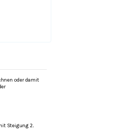
chnen oder damit
der
 mit Steigung
.
2