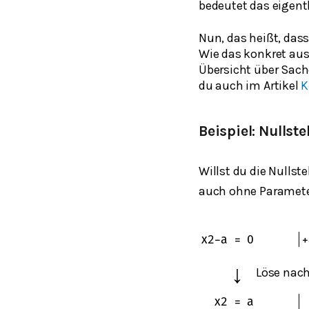
bedeutet das eigent
Nun, das heißt, das
Wie das konkret aus
Übersicht über Sach
du auch im Artikel
K
Beispiel: Nulls
Willst du die Nullst
auch ohne Paramete
x
2
−
a
=
0
+
↓
Löse nac
x
2
=
a