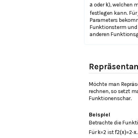
oder
), welchen m
a
k
festlegen kann. Für
Parameters bekomm
Funktionsterm und
anderen Funktions
Repräsentan
Möchte man Repräse
rechnen, so setzt m
Funktionenschar.
Beispiel
Betrachte die Funk
Für
ist
k
=
2
f
2
(
x
)
=
2
⋅
x