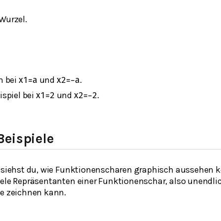
 Wurzel.
n bei
und
.
x
1
=
a
x
2
=
−
a
spiel bei
und
.
x
1
=
2
x
2
=
−
2
Beispiele
n siehst du, wie Funktionenscharen graphisch aussehen 
iele Repräsentanten einer Funktionenschar, also unendli
le zeichnen kann.