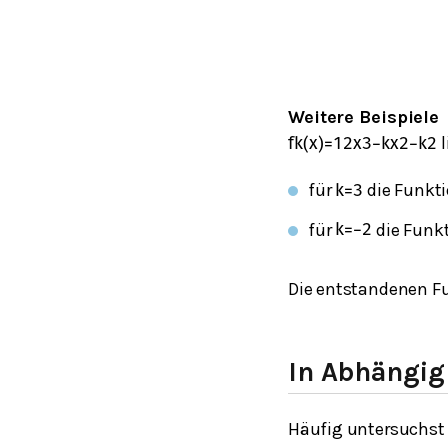
Weitere Beispiele
l
f
k
(
x
)
=
1
2
x
3
−
k
x
2
−
k
2
für
die Funkt
k
=
3
für
die Funk
k
=
−
2
Die entstandenen F
In Abhängig
Häufig untersuchst 