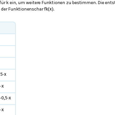
 für k ein, um weitere Funktionen zu bestimmen. Die ent
l der Funktionenschar
.
f
k
(
x
)
,5
⋅
x
2
⋅
x
−
0,5
⋅
x
7
⋅
x