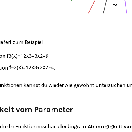
iefert zum Beispiel
ion
f
3
(
x
)
=
1
2
x
3
−
3
x
2
−
9
tion
.
f
−
2
(
x
)
=
1
2
x
3
+
2
x
2
−
4
unktionen kannst du wieder wie gewohnt untersuchen un
keit vom Parameter
du die Funktionenschar allerdings
in Abhängigkeit vo