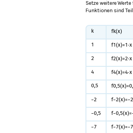
Setze weitere Werte
Funktionen sind Tei
k
f
k
(
x
)
1
f
1
(
x
)
=
1
⋅
x
2
f
2
(
x
)
=
2
⋅
x
4
f
4
(
x
)
=
4
⋅
x
0,5
f
0,5
(
x
)
=
0
−
2
f
−
2
(
x
)
=
−
−
0,5
f
−
0,5
(
x
)
=
−
7
f
−
7
(
x
)
=
−