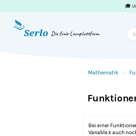
🎓 U
Springe zum
Inhalt
oder
Footer
Die freie Lernplattform
Mathematik
Fu
Funktione
Bei einer Funktione
Variable
auch noc
x