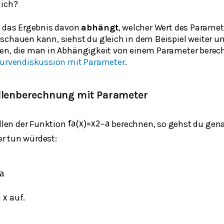
lich?
s das Ergebnis davon
abhängt
, welcher Wert des Paramet
schauen kann, siehst du gleich in dem Beispiel weiter u
en, die man in Abhängigkeit von einem Parameter berec
urvendiskussion mit Parameter
.
tellenberechnung mit Parameter
ellen der Funktion
berechnen, so gehst du genau
f
a
(
x
)
=
x
2
−
a
r tun würdest:
a
h
auf.
x