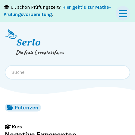
🎓 Ui, schon Prüfungszeit?
Hier geht's zur Mathe-
Springe zum
Inhalt
oder
Footer
Prüfungsvorbereitung
.
Die freie Lernplattform
Potenzen
Kurs
Negative Exponenten