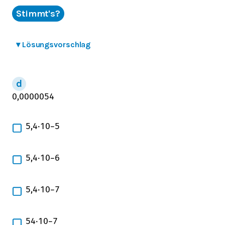
Stimmt's?
▾
Lösungsvorschlag
0,0000054
5,4
⋅
10
−
5
5,4
⋅
10
−
6
5,4
⋅
10
−
7
54
⋅
10
−
7