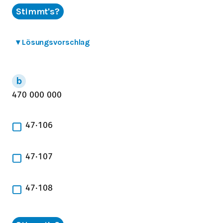
Stimmt's?
▾
Lösungsvorschlag
470
000
000
47
⋅
10
6
47
⋅
10
7
47
⋅
10
8