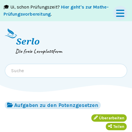
🎓 Ui, schon Prüfungszeit?
Hier geht's zur Mathe-
Springe zum
Inhalt
oder
Footer
Prüfungsvorbereitung
.
Die freie Lernplattform
Aufgaben zu den Potenzgesetzen
Überarbeiten
Teilen