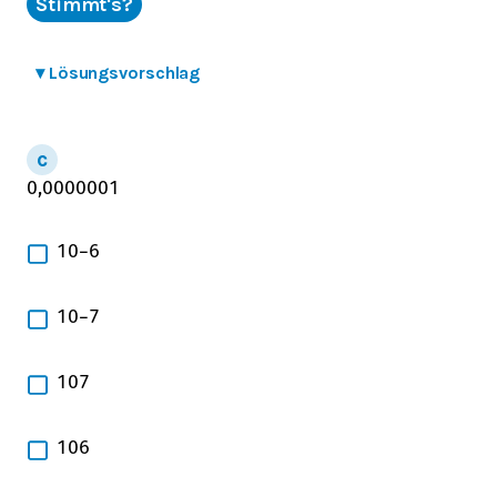
Stimmt's?
▾
Lösungsvorschlag
0,0000001
10
−
6
10
−
7
10
7
10
6