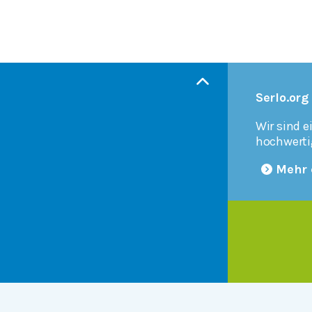
Serlo.org
Wir sind e
hochwerti
Mehr 