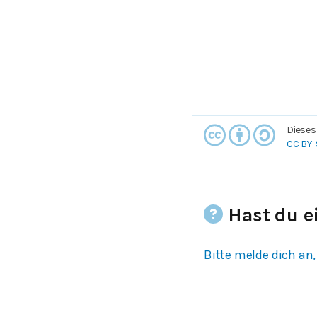
Dieses
CC BY-
Hast du e
Bitte melde dich an,