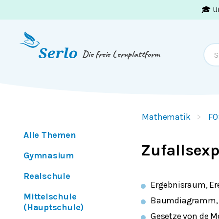
🎓 U
Springe zum
Inhalt
oder
Footer
Die freie Lernplattform
Mathematik
FO
Alle Themen
Zufallsex
Gymnasium
Realschule
Ergebnisraum, Er
Mittelschule
Baumdiagramm,
(Hauptschule)
Gesetze von de 