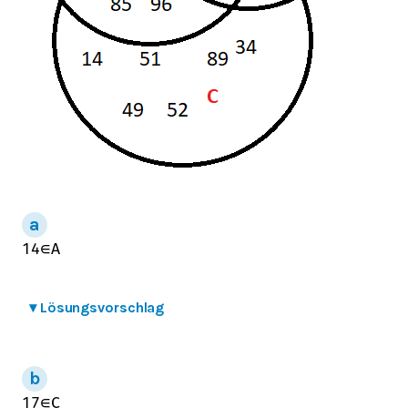
14
∈
A
▾
Lösungsvorschlag
17
∈
C