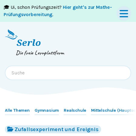
🎓 Ui, schon Prüfungszeit?
Hier geht's zur Mathe-
Springe zum
Inhalt
oder
Footer
Prüfungsvorbereitung
.
Die freie Lernplattform
Alle Themen
Gymnasium
Realschule
Mittelschule (Hauptsc
Zufallsexperiment und Ereignis