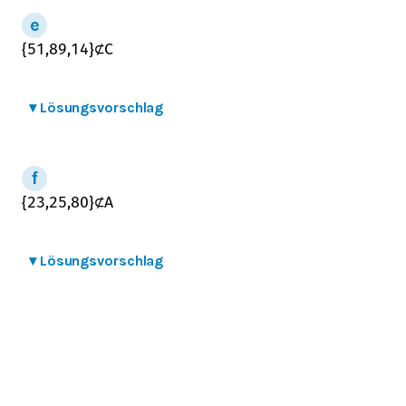
{
51,89,14
}
⊄
C
▾
Lösungsvorschlag
{
23,25,80
}
⊄
A
▾
Lösungsvorschlag