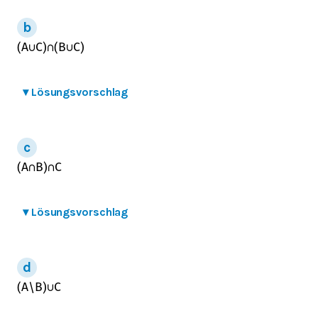
(
A
∪
C
)
∩
(
B
∪
C
)
▾
Lösungsvorschlag
(
A
∩
B
)
∩
C
▾
Lösungsvorschlag
(
A
\
B
)
∪
C