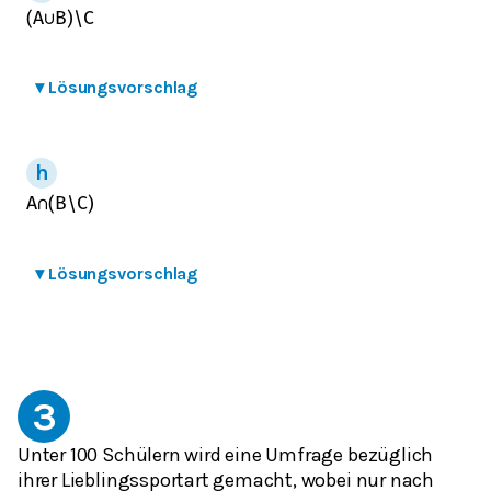
(
A
∪
B
)
\
C
▾
Lösungsvorschlag
A
∩
(
B
\
C
)
▾
Lösungsvorschlag
3
Unter 100 Schülern wird eine Umfrage bezüglich
ihrer Lieblingssportart gemacht, wobei nur nach