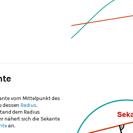
nte
ante vom Mittelpunkt des
ls dessen
Radius
.
stand dem Radius
r nähert sich die Sekante
nte
an.