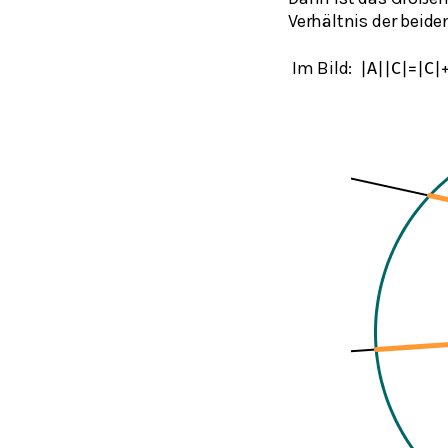
Verhältnis der beid
Im Bild:
|
A
|
|
C
|
=
|
C
|