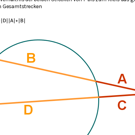
en Gesamtstrecken
+
|
D
|
|
A
|
+
|
B
|