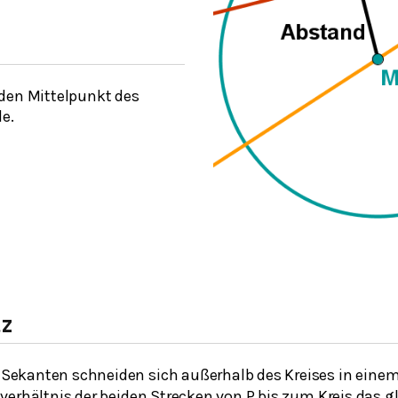
den Mittelpunkt des
le.
tz
ekanten schneiden sich außerhalb des Kreises in einem
verhältnis der beiden Strecken von P bis zum Kreis das g