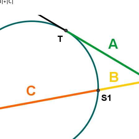
B
|
+
|
C
|