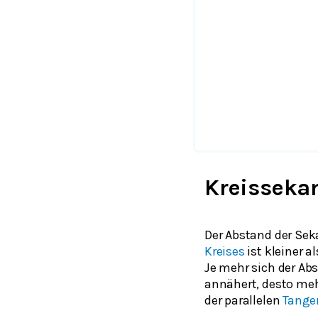
Kreisseka
Der Abstand der Sek
Kreises
ist kleiner a
Je mehr sich der Ab
annähert, desto meh
der parallelen
Tange