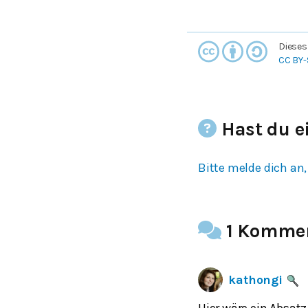
Dieses
CC BY-
Hast du e
Bitte melde dich an,
1 Komme
kathongi