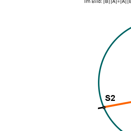
Im Bild:
|
B
|
|
A
|
=
|
A
|
|