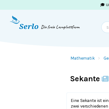
🎓 U
Springe zum
Inhalt
oder
Footer
Die freie Lernplattform
Mathematik
Ge
Sekante
Eine Sekante ist ei
zwei verschiedenen