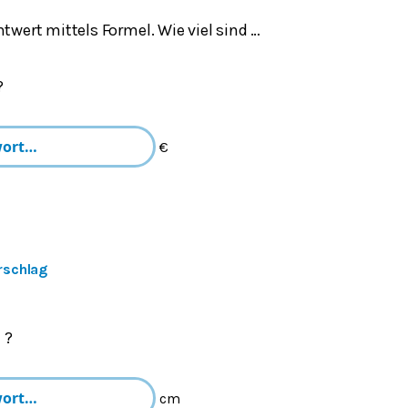
wert mittels Formel. Wie viel sind …
?
€
rschlag
 ?
cm