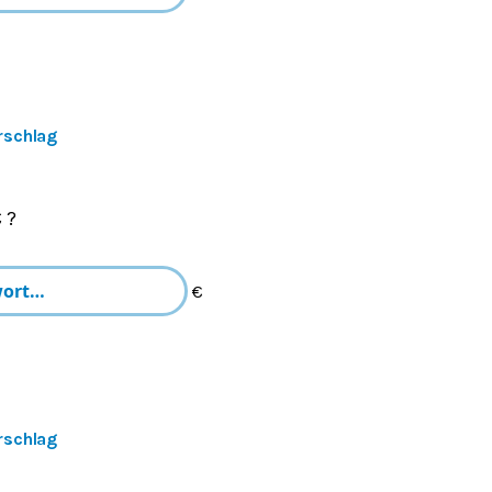
rschlag
 ?
€
rschlag