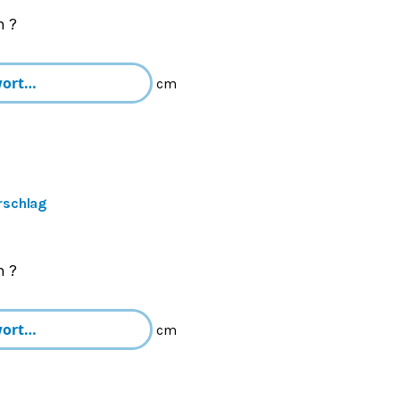
m ?
cm
rschlag
m ?
cm