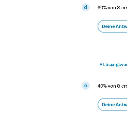
60% von 8 c
▾
Lösungsvo
40% von 8 c