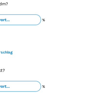
 dm?
%
rschlag
ct?
%