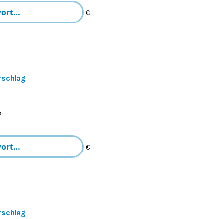
€
rschlag
?
€
rschlag