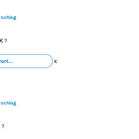
rschlag
€ ?
€
rschlag
 ?