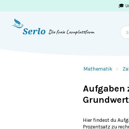
🎓 U
Springe zum
Inhalt
oder
Footer
Die freie Lernplattform
Mathematik
Za
Aufgaben 
Grundwert
Hier findest du Auf
Prozentsatz zu rech