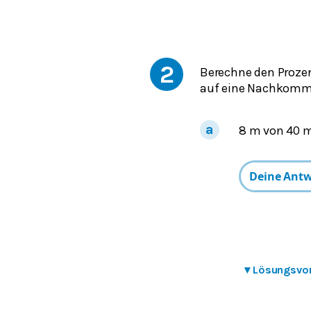
2
Berechne den Prozen
auf eine Nachkommas
8 m von 40 m
▾
Lösungsvo