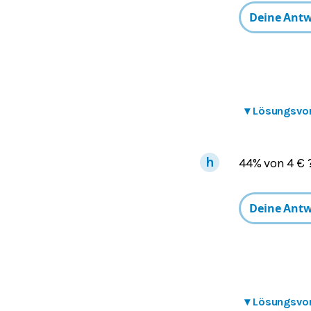
▾
Lösungsvo
44% von 4 € 
▾
Lösungsvo