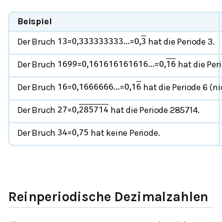
Beispiel
Der Bruch
hat die Periode 3.
1
3
=
0,333333333
…
=
0
,
3
Der Bruch
hat die Peri
16
99
=
0,161616161616
…
=
0
,
16
Der Bruch
hat die Periode 6 (ni
1
6
=
0,1666666
…
=
0,1
6
Der Bruch
hat die Periode 285714.
2
7
=
0
,
285714
Der Bruch
hat keine Periode.
3
4
=
0,75
Reinperiodische Dezimalzahlen