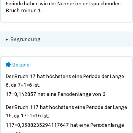
Periode haben wie der Nenner im entsprechenden
Bruch minus
.
1
▸
Begründung
Beispiel
Der Bruch
hat höchstens eine Periode der Länge
1
7
, da
ist.
6
7
−
1
=
6
hat eine Periodenlänge von
.
1
7
=
0
,
142857
6
Der Bruch
hat höchstens eine Periode der Länge
1
17
, da
ist.
16
17
−
1
=
16
hat eine Periodenlänge
1
17
=
0
,
0588235294117647