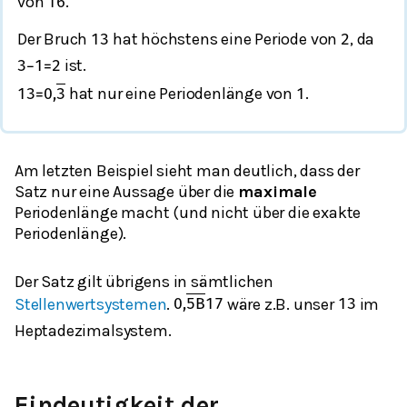
von
.
16
Der Bruch
hat höchstens eine Periode von
, da
1
3
2
ist.
3
−
1
=
2
hat nur eine Periodenlänge von
.
1
3
=
0
,
3
1
Am letzten Beispiel sieht man deutlich, dass der
Satz nur eine Aussage über die
maximale
Periodenlänge macht (und nicht über die exakte
Periodenlänge).
Der Satz gilt übrigens in sämtlichen
Stellenwertsystemen
.
wäre z.B. unser
im
0
,
5
B
17
1
3
Heptadezimalsystem.
Eindeutigkeit der