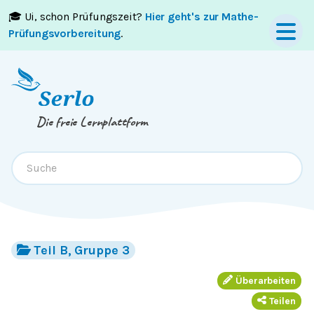
🎓 Ui, schon Prüfungszeit?
Hier geht's zur Mathe-
Springe zum
Inhalt
oder
Footer
Prüfungsvorbereitung
.
Die freie Lernplattform
Teil B, Gruppe 3
Überarbeiten
Teilen