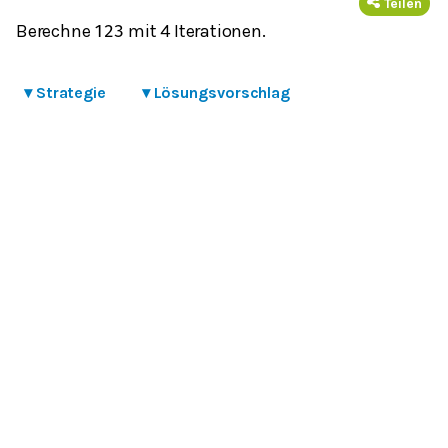
Teilen
Berechne
mit 4 Iterationen.
12
3
▾
Strategie
▾
Lösungsvorschlag