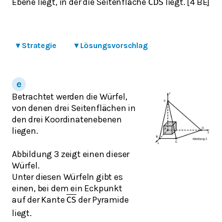
Ebene liegt, in der die Seitenfläche
liegt. [4 BE]
C
D
S
▾
Strategie
▾
Lösungsvorschlag
Betrachtet werden die Würfel,
von denen drei Seitenflächen in
den drei Koordinatenebenen
liegen.
Abbildung 3 zeigt einen dieser
Würfel.
Unter diesen Würfeln gibt es
einen, bei dem ein Eckpunkt
auf der Kante
der Pyramide
C
S
liegt.