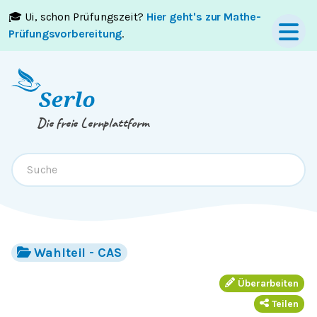
🎓 Ui, schon Prüfungszeit?
Hier geht's zur Mathe-
Springe zum
Inhalt
oder
Footer
Prüfungsvorbereitung
.
Die freie Lernplattform
Wahlteil - CAS
Überarbeiten
Teilen