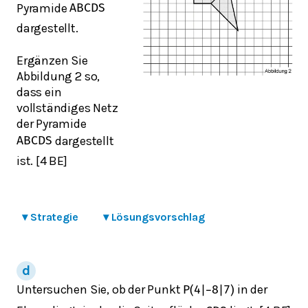
Pyramide
A
B
C
D
S
dargestellt.
Ergänzen Sie
Abbildung 2 so,
dass ein
vollständiges Netz
der Pyramide
dargestellt
A
B
C
D
S
ist. [4 BE]
▾
Strategie
▾
Lösungsvorschlag
Untersuchen Sie, ob der Punkt
in der
P
(
4
|
−
8
|
7
)