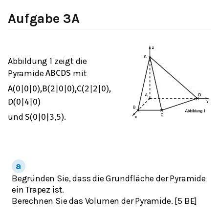
Aufgabe 3A
Abbildung 1 zeigt die
Pyramide
mit
A
B
C
D
S
A
(
0
|
0
|
0
)
,
B
(
2
|
0
|
0
)
,
C
(
2
|
2
|
0
)
,
D
(
0
|
4
|
0
)
und
S
(
0
|
0
|
3,5
)
.
Begründen Sie, dass die Grundfläche der Pyramide
ein Trapez ist.
Berechnen Sie das Volumen der Pyramide. [5 BE]