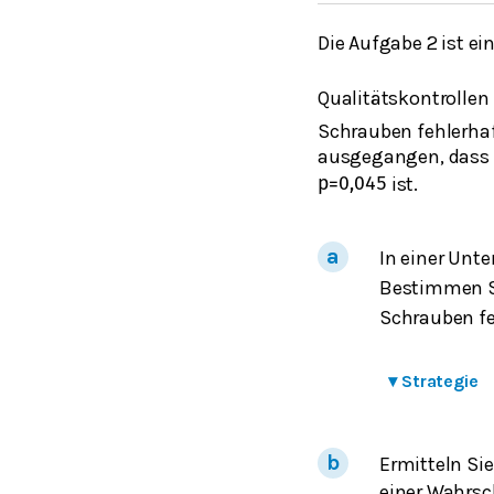
Die Aufgabe 2 ist ei
Qualitätskontrollen
Schrauben fehlerhaf
ausgegangen, dass d
ist.
p
=
0,045
In einer Unt
Bestimmen Si
Schrauben fe
▾
Strategie
Ermitteln Si
einer Wahrsc