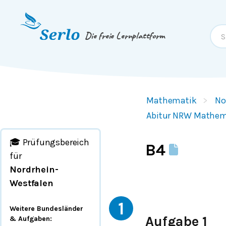
Springe zum
Inhalt
oder
Footer
Die freie Lernplattform
Mathematik
No
Abitur NRW Mathem
🎓 Prüfungsbereich
B4
für
Nordrhein-
Westfalen
1
Weitere Bundesländer
Aufgabe 1
& Aufgaben
: