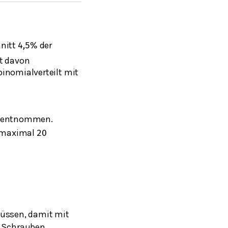
hnitt
der
4,5
%
ft davon
inomialverteilt mit
n entnommen.
n maximal
20
üssen, damit mit
r Schrauben