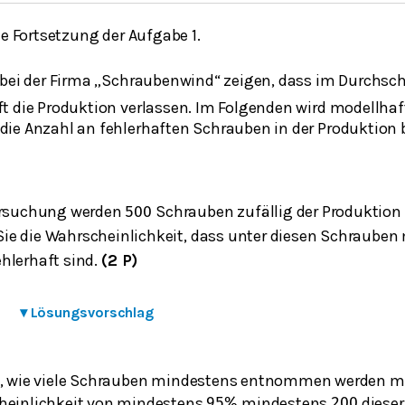
ne Fortsetzung der Aufgabe 1.
 bei der Firma „Schraubenwind“ zeigen, dass im Durchsc
t die Produktion verlassen. Im Folgenden wird modellha
ie Anzahl an fehlerhaften Schrauben in der Produktion b
ersuchung werden
Schrauben zufällig der Produktio
500
e die Wahrscheinlichkeit, dass unter diesen Schraube
hlerhaft sind.
(2 P)
▾
Lösungsvorschlag
e, wie viele Schrauben mindestens entnommen werden m
heinlichkeit von mindestens
mindestens
diese
95
%
200