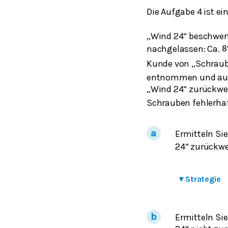
Die Aufgabe 4 ist ei
„Wind 24“ beschwert
nachgelassen: Ca.
8
Kunde von „Schraub
entnommen und auf i
„Wind 24“ zurückwei
Schrauben fehlerhaf
Ermitteln Si
24“ zurückwe
▾
Strategie
Ermitteln Si