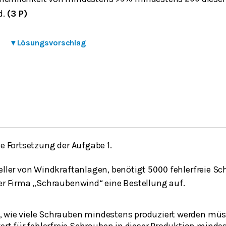
d.
(3 P)
▾
Lösungsvorschlag
ne Fortsetzung der Aufgabe 1.
teller von Windkraftanlagen, benötigt
fehlerfreie Sc
5000
der Firma „Schraubenwind“ eine Bestellung auf.
e, wie viele Schrauben mindestens produziert werden müs
rt für fehlerfreie Schrauben in dieser Produktion minde