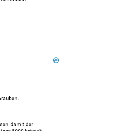
hrauben.
sen, damit der
stens
beträgt.