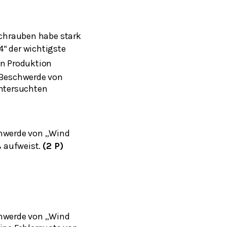
Schrauben habe stark
4“ der wichtigste
en Produktion
e Beschwerde von
tersuchten
chwerde von „Wind
aufweist.
(2 P)
%
chwerde von „Wind