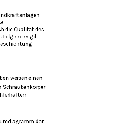
Windkraftanlagen
se
h die Qualität des
 Folgenden gilt
 Beschichtung
ben weisen einen
em Schraubenkörper
ehlerhaftem
aumdiagramm dar.