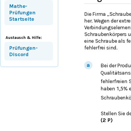
Mathe-
Prüfungen
Die Firma „Schraub
Startseite
her. Wegen der ext
Verbindungselemente
Schraubenkörpers un
Austausch & Hilfe:
eine Schraube als f
fehlerfrei sind.
Prüfungen-
Discord
Bei der Prod
Qualitätsan
fehlerfreien
haben
e
1,5
%
Schraubenkö
Stellen Sie
(2 P)