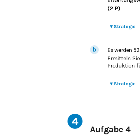
(2 P)
▾
Strategie
Es werden
52
Ermitteln Sie
Produktion f
▾
Strategie
4
Aufgabe 4