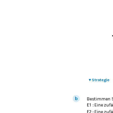
▾
Strategie
Bestimmen Si
: Eine zuf
E
1
: Eine zuf
E
2