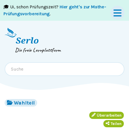
🎓 Ui, schon Prüfungszeit?
Hier geht's zur Mathe-
Springe zum
Inhalt
oder
Footer
Prüfungsvorbereitung
.
Die freie Lernplattform
Wahlteil
Überarbeiten
Teilen