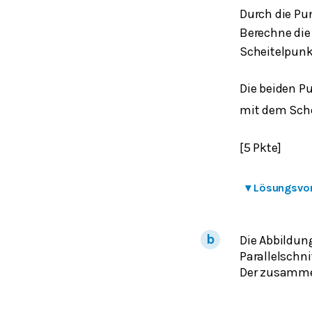
Durch die P
Berechne die
Scheitelpun
Die beiden P
mit dem Sch
[5 Pkte]
▾
Lösungsvo
Die Abbildun
Parallelschni
Der zusammen