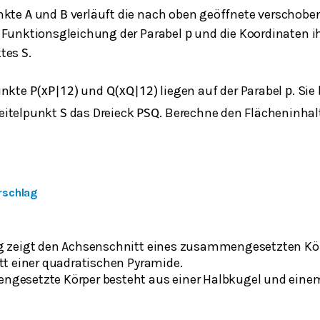
unkte
und
verläuft die nach oben geöffnete verschob
A
B
 Funktionsgleichung der Parabel
und die Koordinaten i
p
ktes
.
S
unkte
und
liegen auf der Parabel
. Si
P
(
x
P
|
12
)
Q
(
x
Q
|
12
)
p
eitelpunkt
das Dreieck
. Berechne den Flächeninhal
S
P
S
Q
rschlag
g zeigt den Achsenschnitt eines zusammengesetzten Kö
tt einer quadratischen Pyramide.
gesetzte Körper besteht aus einer Halbkugel und einem