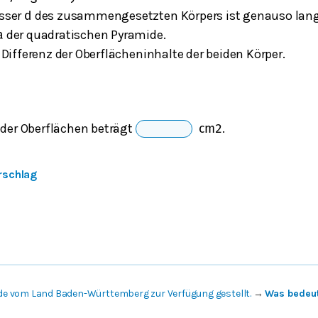
sser
des zusammengesetzten Körpers ist genauso lang
d
der quadratischen Pyramide.
a
Differenz der Oberflächeninhalte der beiden Körper.
 der Oberflächen beträgt
.
cm
2
rschlag
de vom Land Baden-Württemberg zur Verfügung gestellt.
→
Was bedeut