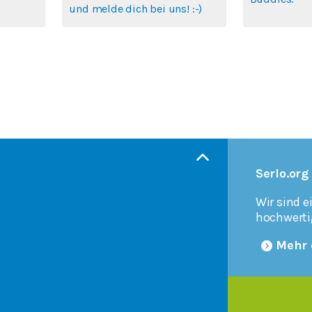
und melde dich bei uns! :-)
Serlo.org
Wir sind e
hochwerti
Mehr 