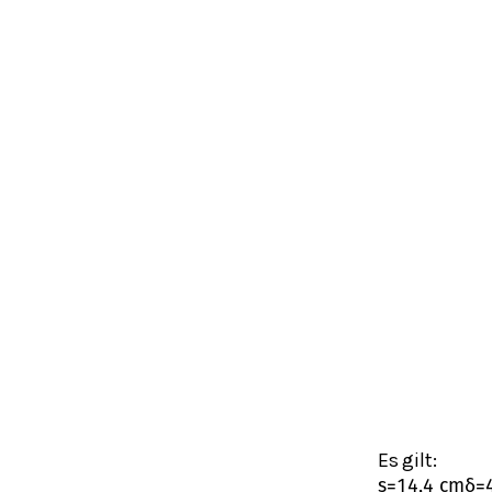
Es gilt:
s
=
14,4
c
m
δ
=