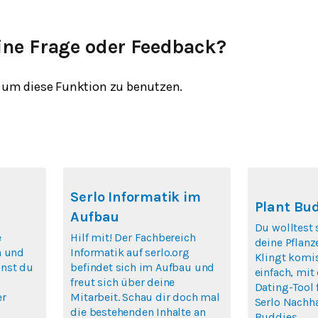
ine Frage oder Feedback?
um diese Funktion zu benutzen.
Serlo Informatik im
Plant Bu
Aufbau
Du wolltest
e
Hilf mit! Der Fachbereich
deine Pflan
n und
Informatik auf serlo.org
Klingt komis
nst du
befindet sich im Aufbau und
einfach, mit
freut sich über deine
Dating-Tool 
er
Mitarbeit. Schau dir doch mal
Serlo Nachha
die bestehenden Inhalte an
Buddies.