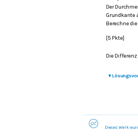
Der Durchme
Grundkante
Berechne die 
[5 Pkte]
Die Differenz
▾
Lösungsvo
Dieses Werk wur