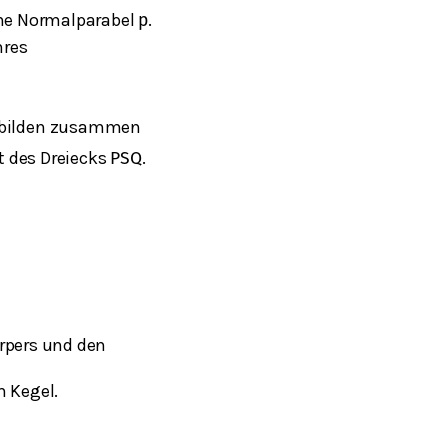
ene Normalparabel
.
p
hres
e bilden zusammen
t des Dreiecks
.
P
S
Q
rpers und den
 Kegel.