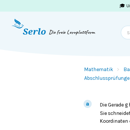
🎓 U
Springe zum
Inhalt
oder
Footer
Die freie Lernplattform
Mathematik
Ba
Abschlussprüfunge
Die Gerade
g
Sie schneide
Koordinaten 