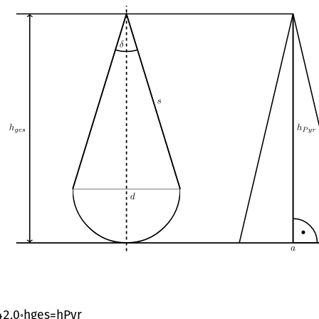
42,0
∘
h
ges
=
h
Pyr