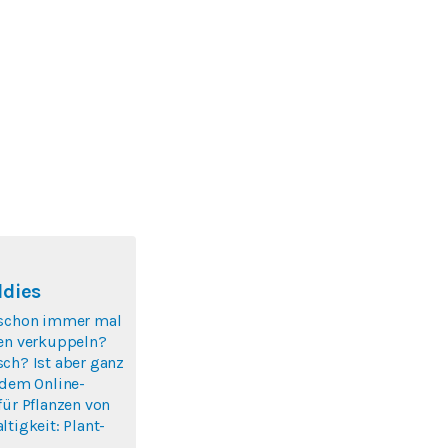
ddies
 schon immer mal
zen verkuppeln?
ch? Ist aber ganz
 dem Online-
für Pflanzen von
ltigkeit: Plant-