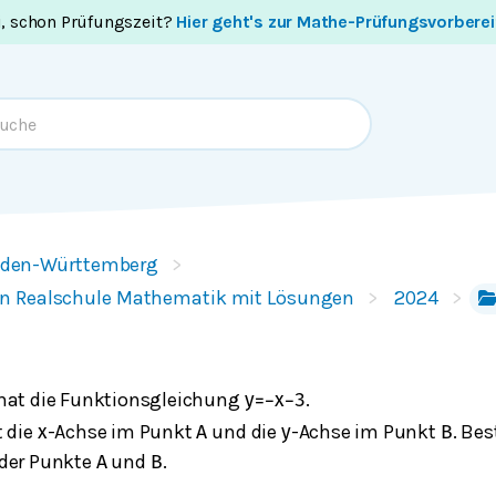
i, schon Prüfungszeit?
Hier geht's zur Mathe-Prüfungsvorbere
den-Württemberg
n Realschule Mathematik mit Lösungen
2024
hat die Funktionsgleichung
.
y
=
−
x
−
3
t die
-Achse im Punkt
und die
-Achse im Punkt
. Be
x
A
y
B
der Punkte
und
.
A
B