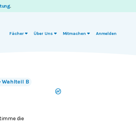
itung
.
Fächer
Über Uns
Mitmachen
Anmelden
Wahlteil B
stimme die